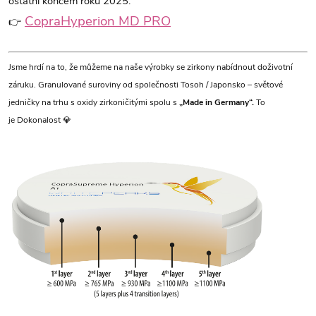
ostatní koncem roku 2025.
CopraHyperion MD PRO
👉
Jsme hrdí na to, že můžeme na naše výrobky se zirkony nabídnout doživotní
záruku. G
ranulované suroviny od společnosti Tosoh / Japonsko – světové
jedničky na trhu s oxidy zirkoničitými spolu s
„Made in Germany“.
To
je Dokonalost 💎