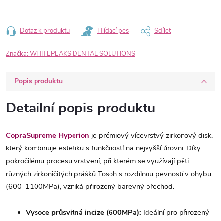
Dotaz k produktu
Hlídací pes
Sdílet
Značka:
WHITEPEAKS DENTAL SOLUTIONS
Popis produktu
Detailní popis produktu
CopraSupreme Hyperion
je prémiový vícevrstvý zirkonový disk,
který kombinuje estetiku s funkčností na nejvyšší úrovni. Díky
pokročilému procesu vrstvení, při kterém se využívají pěti
různých zirkoničitých prášků Tosoh s rozdílnou pevností v ohybu
(600–1100MPa), vzniká přirozený barevný přechod.
Vysoce průsvitná incize (600MPa):
Ideální pro přirozený