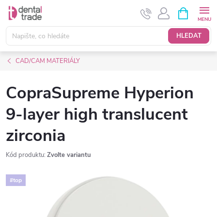
Přejít
NÁKUPNÍ
KOŠÍK
na
obsah
HLEDAT
CAD/CAM MATERIÁLY
CopraSupreme Hyperion
9-layer high translucent
zirconia
Kód produktu:
Zvolte variantu
#top