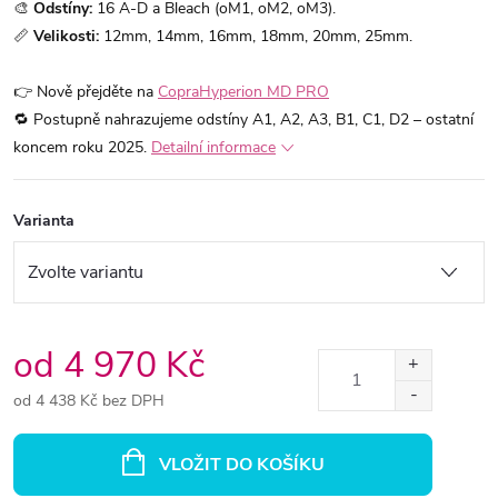
🎨
Odstíny:
16 A-D a Bleach (oM1, oM2, oM3).
📏
Velikosti:
12mm, 14mm, 16mm, 18mm, 20mm, 25mm.
👉 Nově přejděte na
CopraHyperion MD PRO
🔁 Postupně nahrazujeme odstíny A1, A2, A3, B1, C1, D2 – ostatní
koncem roku 2025.
Detailní informace
Varianta
od
4 970 Kč
od
4 438 Kč
bez DPH
Měrná
cena:
VLOŽIT DO KOŠÍKU