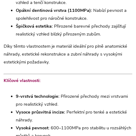
vzhled a tenčí konstrukce.
Opákní dentinová vrstva (1100MPa):
Nabízí pevnost a
spolehlivost pro náročné konstrukce.
Špičková estetika:
Přirozené barevné přechody zajišťují
realistický vzhled blízký přirozeným zubům.
Díky těmto vlastnostem je materiál ideální pro plně anatomické
náhrady, estetické rekonstrukce a zubní náhrady s vysokými
estetickými požadavky.
Klíčové vlastnosti:
9-vrstvá technologie:
Přirozené přechody mezi vrstvami
pro realistický vzhled.
Vysoce průsvitná incize:
Perfektní pro tenké a estetické
náhrady.
Vysoká pevnost:
600–1100MPa pro stabilitu u rozsáhlých
můstků a korunek.