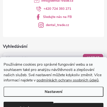
info
@
dental-trade.cz
+420 724 393 271
Sledujte nás na FB
dental_trade.cz
Vyhledávání
HLEDAT
Používáme cookies pro správné fungování webu a se
Nákupní košík
souhlasem také pro analýzu návštěvnosti a zlepšování
našich služeb. Své nastavení můžete kdykoliv změnit. Více
informací najdete v
podmínkách ochrany osobních údajů
.
0
KS /
0 KČ
Nastavení
Copyright 2026
dental-trade.cz
. Všechna práva vyhrazena.
Upravit
nastavení cookies