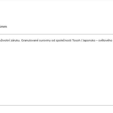
25mm
ivotní záruku. Granulované suroviny od společnosti Tosoh / Japonsko – světového líd