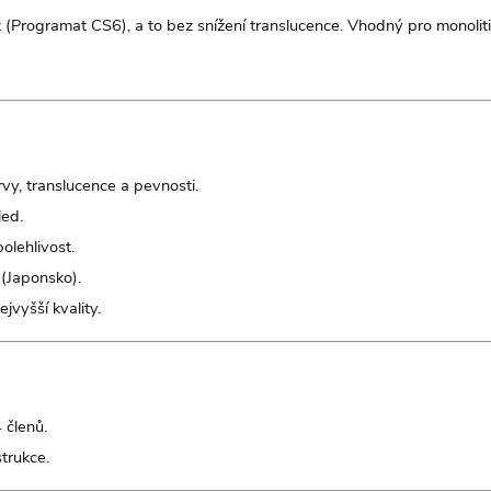
t (Programat CS6), a to bez snížení translucence. Vhodný pro monolit
vy, translucence a pevnosti.
ed.
lehlivost.
(Japonsko).
vyšší kvality.
 členů.
strukce.