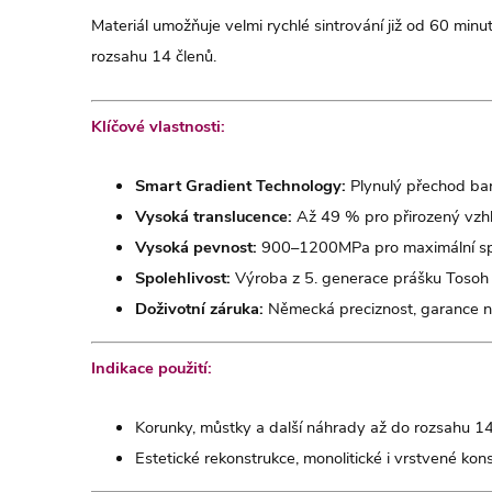
Materiál umožňuje velmi rychlé sintrování již od 60 minu
rozsahu 14 členů.
Klíčové vlastnosti:
Smart Gradient Technology:
Plynulý přechod bar
Vysoká translucence:
Až 49 % pro přirozený vzhl
Vysoká pevnost:
900–1200MPa pro maximální spo
Spolehlivost:
Výroba z 5. generace prášku Tosoh 
Doživotní záruka:
Německá preciznost, garance nej
Indikace použití:
Korunky, můstky a další náhrady až do rozsahu 14
Estetické rekonstrukce, monolitické i vrstvené kon