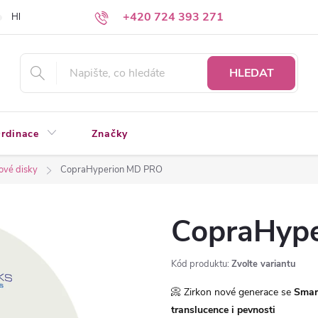
+420 724 393 271
Hledáte a nenacházíte?
Napište nám
HLEDAT
rdinace
Značky
ové disky
CopraHyperion MD PRO
CopraHyp
Kód produktu:
Zvolte variantu
📀 Zirkon nové generace se
Smar
translucence i pevnosti