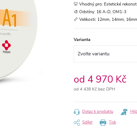
🦷 Vhodný pro: Estetické rekonst
🎨 Odstíny: 16 A-D, OM1-3
📏 Velikosti: 12mm, 14mm, 16
Varianta
od
4 970 Kč
od
4 438 Kč
bez DPH
Měrná
cena:
Dotaz k produktu
Hlí
Sdílet
Tisk