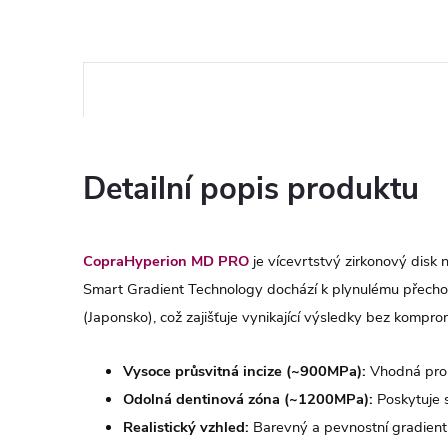
Detailní popis produktu
CopraHyperion MD PRO
je vícevrtstvý zirkonový disk n
Smart Gradient Technology dochází k plynulému přechodu 
(Japonsko), což zajišťuje vynikající výsledky bez kompro
Vysoce průsvitná incize (~900MPa):
Vhodná pro p
Odolná dentinová zóna (~1200MPa):
Poskytuje s
Realistický vzhled:
Barevný a pevnostní gradient 