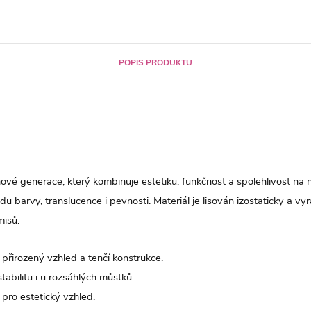
POPIS PRODUKTU
ové generace, který kombinuje estetiku, funkčnost a spolehlivost na n
barvy, translucence i pevnosti. Materiál je lisován izostaticky a vy
misů.
řirozený vzhled a tenčí konstrukce.
tabilitu i u rozsáhlých můstků.
pro estetický vzhled.