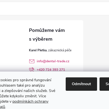
Karel Pletka
info
@
dental-trade.cz
+420 724 393 271
Sledujte nás na FB
ookies pro správné fungování
Odmítnout
S
ouhlasem také pro analýzu
dental_trade.cz
 a zlepšování našich služeb. Své
ůžete kdykoliv změnit. Více
ajdete v
podmínkách ochrany
ajů
.