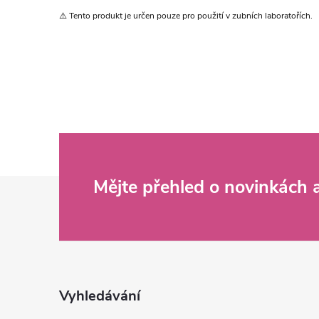
⚠️ Tento produkt je určen pouze pro použití v zubních laboratořích.
Z
Mějte přehled o novinkách
á
p
a
Vyhledávání