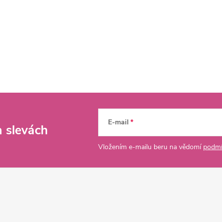
E-mail
a slevách
Vložením e-mailu beru na vědomí
podmí