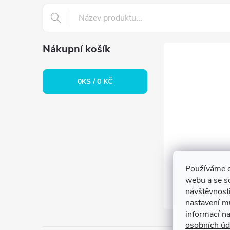
t
í
Nákupní košík
0
KS /
0 KČ
Používáme c
webu a se s
návštěvnosti
nastavení m
informací n
osobních úd