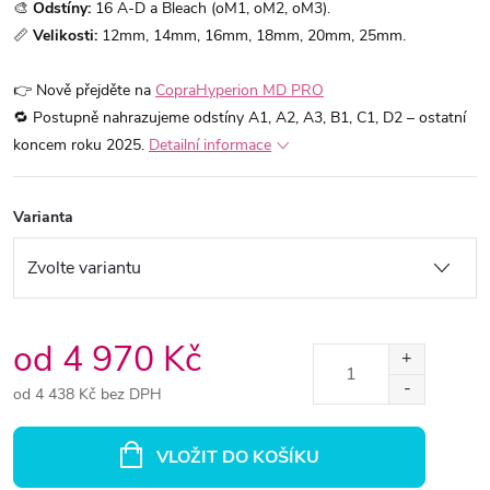
🎨
Odstíny:
16 A-D a Bleach (oM1, oM2, oM3).
📏
Velikosti:
12mm, 14mm, 16mm, 18mm, 20mm, 25mm.
👉 Nově přejděte na
CopraHyperion MD PRO
🔁 Postupně nahrazujeme odstíny A1, A2, A3, B1, C1, D2 – ostatní
koncem roku 2025.
Detailní informace
Varianta
od
4 970 Kč
od
4 438 Kč
bez DPH
Měrná
cena:
VLOŽIT DO KOŠÍKU