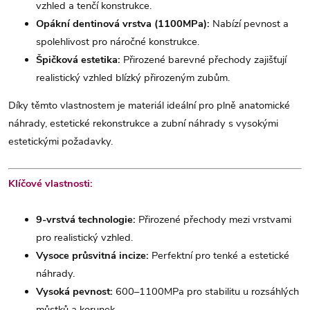
vzhled a tenčí konstrukce.
Opákní dentinová vrstva (1100MPa):
Nabízí pevnost a
spolehlivost pro náročné konstrukce.
Špičková estetika:
Přirozené barevné přechody zajišťují
realistický vzhled blízký přirozeným zubům.
Díky těmto vlastnostem je materiál ideální pro plně anatomické
náhrady, estetické rekonstrukce a zubní náhrady s vysokými
estetickými požadavky.
Klíčové vlastnosti:
9-vrstvá technologie:
Přirozené přechody mezi vrstvami
pro realistický vzhled.
Vysoce průsvitná incize:
Perfektní pro tenké a estetické
náhrady.
Vysoká pevnost:
600–1100MPa pro stabilitu u rozsáhlých
můstků a korunek.