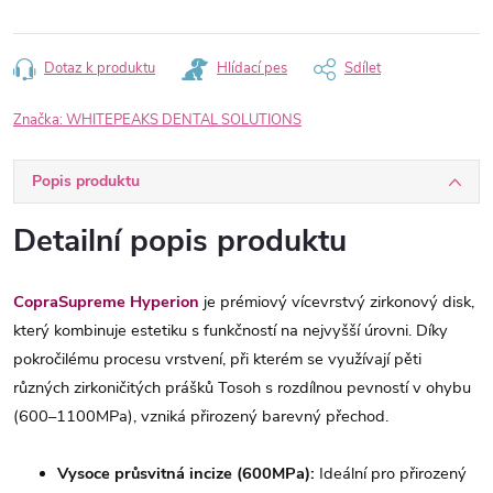
Dotaz k produktu
Hlídací pes
Sdílet
Značka:
WHITEPEAKS DENTAL SOLUTIONS
Popis produktu
Detailní popis produktu
CopraSupreme Hyperion
je prémiový vícevrstvý zirkonový disk,
který kombinuje estetiku s funkčností na nejvyšší úrovni. Díky
pokročilému procesu vrstvení, při kterém se využívají pěti
různých zirkoničitých prášků Tosoh s rozdílnou pevností v ohybu
(600–1100MPa), vzniká přirozený barevný přechod.
Vysoce průsvitná incize (600MPa):
Ideální pro přirozený