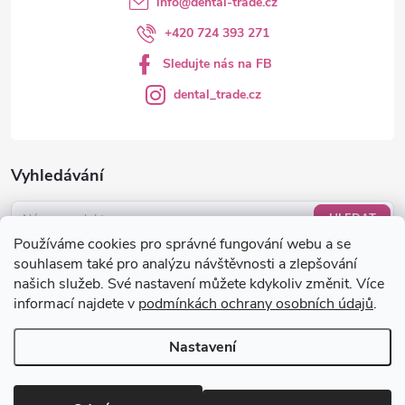
info
@
dental-trade.cz
+420 724 393 271
Sledujte nás na FB
dental_trade.cz
Vyhledávání
HLEDAT
Používáme cookies pro správné fungování webu a se
Nákupní košík
souhlasem také pro analýzu návštěvnosti a zlepšování
našich služeb. Své nastavení můžete kdykoliv změnit. Více
informací najdete v
podmínkách ochrany osobních údajů
.
0
KS /
0 KČ
Nastavení
Copyright 2026
dental-trade.cz
. Všechna práva vyhrazena.
Upravit
nastavení cookies