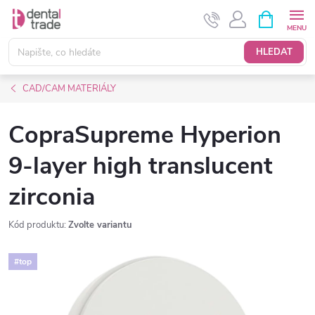
Přejít
NÁKUPNÍ
KOŠÍK
na
obsah
HLEDAT
CAD/CAM MATERIÁLY
CopraSupreme Hyperion
9-layer high translucent
zirconia
Kód produktu:
Zvolte variantu
#top