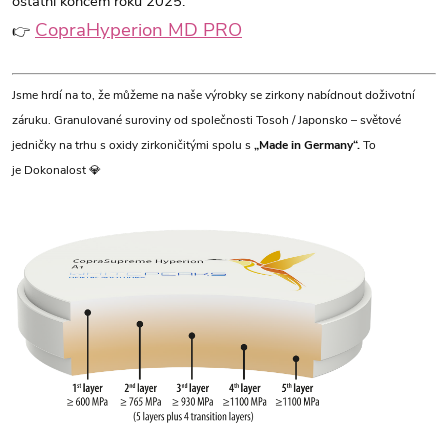
ostatní koncem roku 2025.
CopraHyperion MD PRO
👉
Jsme hrdí na to, že můžeme na naše výrobky se zirkony nabídnout doživotní
záruku. G
ranulované suroviny od společnosti Tosoh / Japonsko – světové
jedničky na trhu s oxidy zirkoničitými spolu s
„Made in Germany“.
To
je Dokonalost 💎