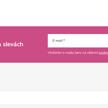
E-mail
a slevách
Vložením e-mailu beru na vědomí
podmí