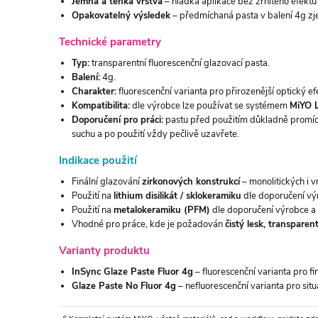
Jemná a tenká vrstva
– hladká aplikace bez zrnitého efektu 
Opakovatelný výsledek
– předmíchaná pasta v balení 4g zje
Technické parametry
Typ:
transparentní fluorescenční glazovací pasta.
Balení:
4g.
Charakter:
fluorescenční varianta pro přirozenější optický efe
Kompatibilita:
dle výrobce lze používat se systémem
MiYO L
Doporučení pro práci:
pastu před použitím důkladně promíchej
suchu a po použití vždy pečlivě uzavřete.
Indikace použití
Finální glazování
zirkonových konstrukcí
– monolitických i v
Použití na
lithium disilikát / sklokeramiku
dle doporučení vý
Použití na
metalokeramiku (PFM)
dle doporučení výrobce a 
Vhodné pro práce, kde je požadován
čistý lesk, transparen
Varianty produktu
InSync Glaze Paste Fluor 4g
– fluorescenční varianta pro f
Glaze Paste No Fluor 4g
– nefluorescenční varianta pro sit