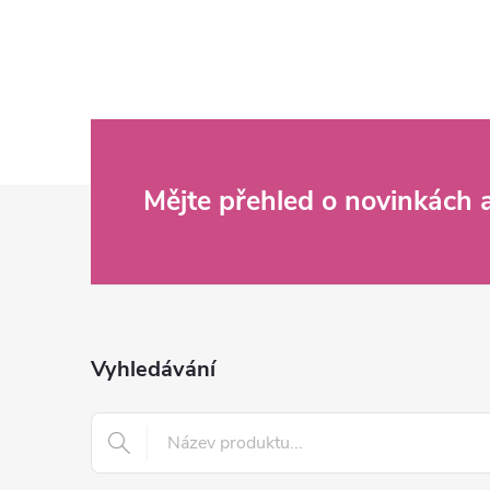
Z
Mějte přehled o novinkách
á
p
a
Vyhledávání
t
í