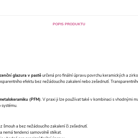
POPIS PRODUKTU
scenční glazura v pastě
určená pro finální úpravu povrchu keramických a zirko
ransparentního efektu bez nežádoucího zakalení nebo zešednutí. Transparentní
 i metalokeramiku (PFM)
. V praxi ji lze používat také v kombinaci s vhodnými m
 systému.
z šmouh a bez nežádoucího zakalení či zešednutí.
e a nemá tendenci samovolně stékat.