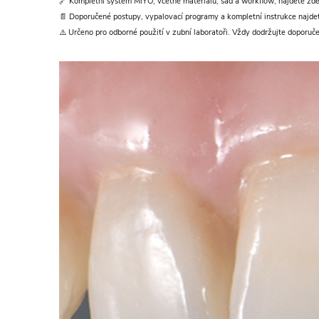
🔗 Kompletní systém MiYO, včetně materiálů, sad a workflow, najdete zd
📄 Doporučené postupy, vypalovací programy a kompletní instrukce najd
⚠️ Určeno pro odborné použití v zubní laboratoři. Vždy dodržujte doporuč