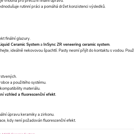
je vhodná pro precizní finální úpravu.
dnodušuje rutinní práci a pomáhá držet konzistenci výsledků.
kt finální glazury.
iquid Ceramic System
a
InSync ZR veneering ceramic system
.
te, ideálně nekovovou špachtlí. Pasty nesmí přijít do kontaktu s vodou. Použív
rstvených.
robce a použitého systému.
kompatibility materiálu.
tní vzhled a fluorescenční efekt
.
inální úpravu keramiky a zirkonu.
uace, kdy není požadován fluorescenční efekt.