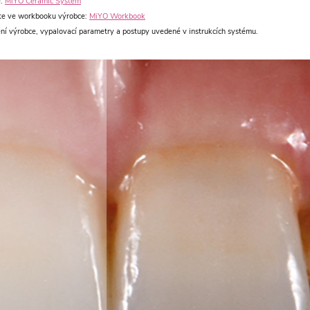
e:
MiYO Ceramic System
ete ve workbooku výrobce:
MiYO Workbook
ení výrobce, vypalovací parametry a postupy uvedené v instrukcích systému.