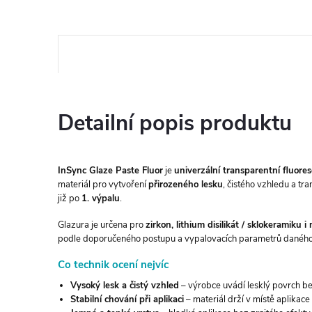
Detailní popis produktu
InSync Glaze Paste Fluor
je
univerzální transparentní fluore
materiál pro vytvoření
přirozeného lesku
, čistého vzhledu a t
již po
1. výpalu
.
Glazura je určena pro
zirkon, lithium disilikát / sklokeramiku
podle doporučeného postupu a vypalovacích parametrů daného
Co technik ocení nejvíc
Vysoký lesk a čistý vzhled
– výrobce uvádí lesklý povrch be
Stabilní chování při aplikaci
– materiál drží v místě aplikac