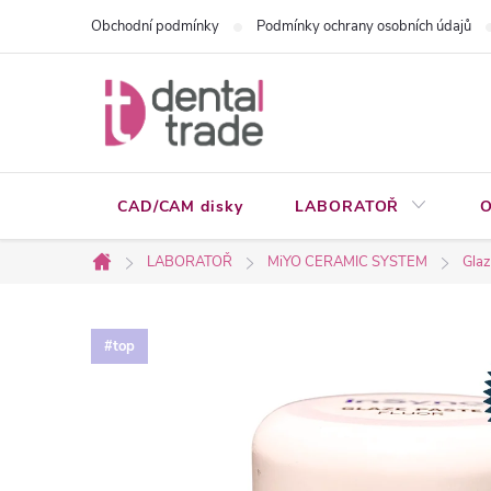
Přejít
Obchodní podmínky
Podmínky ochrany osobních údajů
na
obsah
CAD/CAM disky
LABORATOŘ
O
LABORATOŘ
MiYO CERAMIC SYSTEM
Glaz
Domů
#top