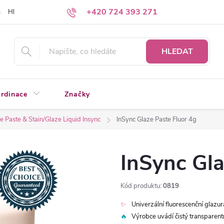
+420 724 393 271
Hledáte a nenacházíte?
Napište nám
HLEDAT
rdinace
Značky
e Paste & Stain/Glaze Liquid Insync
InSync Glaze Paste Fluor 4g
InSync Gla
Kód produktu:
0819
✨
Univerzální fluorescenční glazura
🔥
Výrobce uvádí čistý transparentn