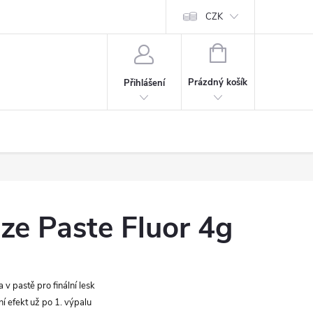
CZK
NÁKUPNÍ
KOŠÍK
Prázdný košík
Přihlášení
ze Paste Fluor 4g
 v pastě pro finální lesk
í efekt už po 1. výpalu