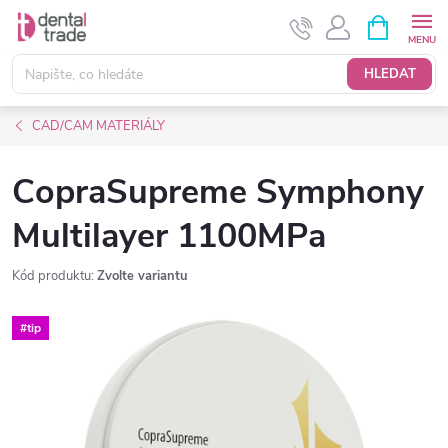
Přejít
NÁKUPNÍ
KOŠÍK
na
obsah
HLEDAT
CAD/CAM MATERIÁLY
CopraSupreme Symphony
Multilayer 1100MPa
Kód produktu:
Zvolte variantu
#tip