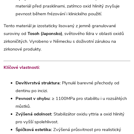
materiál před prasklinami, zatímco oxid hlinitý zvyšuje
pevnost během frézování i klinického použití.
Tento materiál je izostaticky lisovaný z jemně granulované
suroviny od
Tosoh (Japonsko)
, světového lídra v oblasti oxidů
zirkoničitých. Vyrobeno v Německu s doživotní zárukou na
zirkonové produkty.
Klíčové vlastnosti:
Devítivrstvá struktura:
Plynulé barevné přechody od
dentinu po incizi.
Pevnost v ohybu:
≥ 1100MPa pro stabilitu i u rozsáhlých
můstků.
Zvýšená odolnost:
Stabilizátor oxidu yttria a oxid hlinitý
pro vyšší spolehlivost.
Špičková estetika:
Zvýšená průsvitnost pro realistický