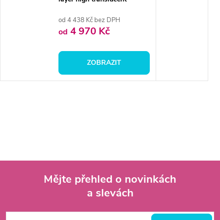
zirconia
od 4 438 Kč bez DPH
4 970 Kč
od
ZOBRAZIT
Mějte přehled o novinkách
a slevách
Z