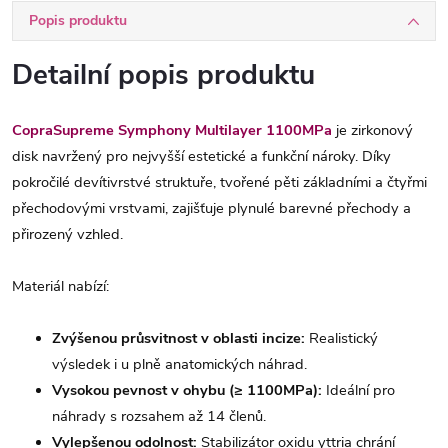
Popis produktu
Detailní popis produktu
CopraSupreme Symphony Multilayer 1100MPa
je zirkonový
disk navržený pro nejvyšší estetické a funkční nároky. Díky
pokročilé devítivrstvé struktuře, tvořené pěti základními a čtyřmi
přechodovými vrstvami, zajišťuje plynulé barevné přechody a
přirozený vzhled.
Materiál nabízí:
Zvýšenou průsvitnost v oblasti incize:
Realistický
výsledek i u plně anatomických náhrad.
Vysokou pevnost v ohybu (≥ 1100MPa):
Ideální pro
náhrady s rozsahem až 14 členů.
Vylepšenou odolnost:
Stabilizátor oxidu yttria chrání