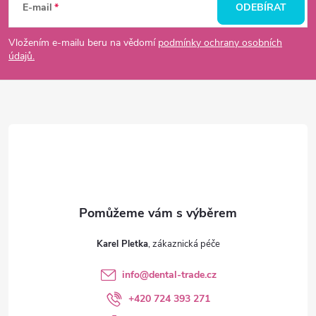
á
E-mail
ODEBÍRAT
p
Vložením e-mailu beru na vědomí
podmínky ochrany osobních
údajů.
a
t
í
Karel Pletka
info
@
dental-trade.cz
+420 724 393 271