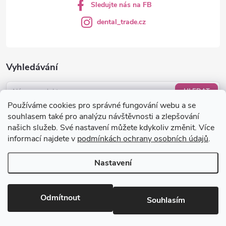
Sledujte nás na FB
dental_trade.cz
Vyhledávání
HLEDAT
Používáme cookies pro správné fungování webu a se
Nákupní košík
souhlasem také pro analýzu návštěvnosti a zlepšování
našich služeb. Své nastavení můžete kdykoliv změnit. Více
informací najdete v
podmínkách ochrany osobních údajů
.
0
KS /
0 KČ
Nastavení
Copyright 2026
dental-trade.cz
. Všechna práva vyhrazena.
Upravit
nastavení cookies
Odmítnout
Souhlasím
Vytvořil Shoptet