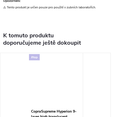
Upozornění:
⚠️ Tento produkt je určen pouze pro použití v zubních laboratořích.
K tomuto produktu
doporučujeme ještě dokoupit
#top
CopraSupreme Hyperion 9-
layer high translucent