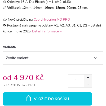
🎨
Odstíny:
16 A-D a Bleach (oM1, oM2, oM3).
📏
Velikosti:
12mm, 14mm, 16mm, 18mm, 20mm, 25mm.
👉 Nově přejděte na
CopraHyperion MD PRO
🔁 Postupně nahrazujeme odstíny A1, A2, A3, B1, C1, D2 – ostatní
koncem roku 2025.
Detailní informace
Varianta
od
4 970 Kč
od
4 438 Kč
bez DPH
Měrná
cena:
VLOŽIT DO KOŠÍKU