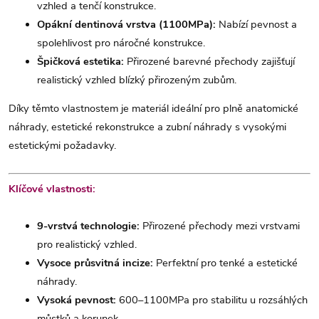
vzhled a tenčí konstrukce.
Opákní dentinová vrstva (1100MPa):
Nabízí pevnost a
spolehlivost pro náročné konstrukce.
Špičková estetika:
Přirozené barevné přechody zajišťují
realistický vzhled blízký přirozeným zubům.
Díky těmto vlastnostem je materiál ideální pro plně anatomické
náhrady, estetické rekonstrukce a zubní náhrady s vysokými
estetickými požadavky.
Klíčové vlastnosti:
9-vrstvá technologie:
Přirozené přechody mezi vrstvami
pro realistický vzhled.
Vysoce průsvitná incize:
Perfektní pro tenké a estetické
náhrady.
Vysoká pevnost:
600–1100MPa pro stabilitu u rozsáhlých
můstků a korunek.