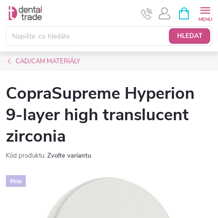
Přejít
NÁKUPNÍ
KOŠÍK
na
obsah
HLEDAT
CAD/CAM MATERIÁLY
CopraSupreme Hyperion
9-layer high translucent
zirconia
Kód produktu:
Zvolte variantu
#top