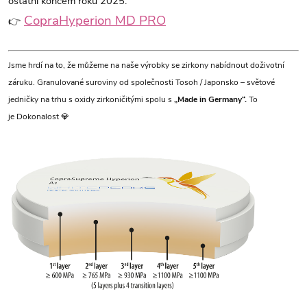
ostatní koncem roku 2025.
CopraHyperion MD PRO
👉
Jsme hrdí na to, že můžeme na naše výrobky se zirkony nabídnout doživotní
záruku. G
ranulované suroviny od společnosti Tosoh / Japonsko – světové
jedničky na trhu s oxidy zirkoničitými spolu s
„Made in Germany“.
To
je Dokonalost 💎