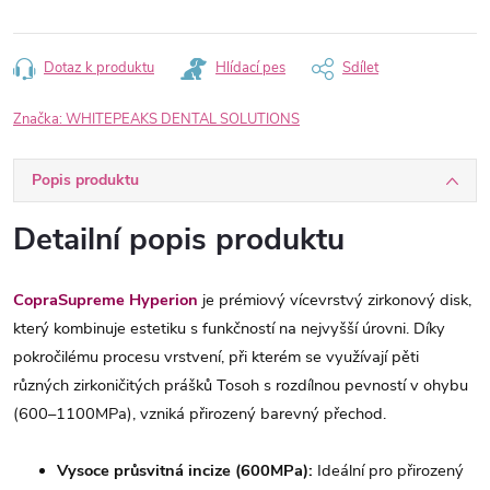
Dotaz k produktu
Hlídací pes
Sdílet
Značka:
WHITEPEAKS DENTAL SOLUTIONS
Popis produktu
Detailní popis produktu
CopraSupreme Hyperion
je prémiový vícevrstvý zirkonový disk,
který kombinuje estetiku s funkčností na nejvyšší úrovni. Díky
pokročilému procesu vrstvení, při kterém se využívají pěti
různých zirkoničitých prášků Tosoh s rozdílnou pevností v ohybu
(600–1100MPa), vzniká přirozený barevný přechod.
Vysoce průsvitná incize (600MPa):
Ideální pro přirozený