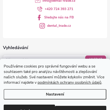
info
@
dental-trade.cz
+420 724 393 271
Sledujte nás na FB
dental_trade.cz
Vyhledávání
HLEDAT
Používáme cookies pro správné fungování webu a se
Nákupní košík
souhlasem také pro analýzu návštěvnosti a zlepšování
našich služeb. Své nastavení můžete kdykoliv změnit. Více
informací najdete v
podmínkách ochrany osobních údajů
.
0
KS /
0 KČ
Nastavení
Copyright 2026
dental-trade.cz
. Všechna práva vyhrazena.
Upravit
nastavení cookies