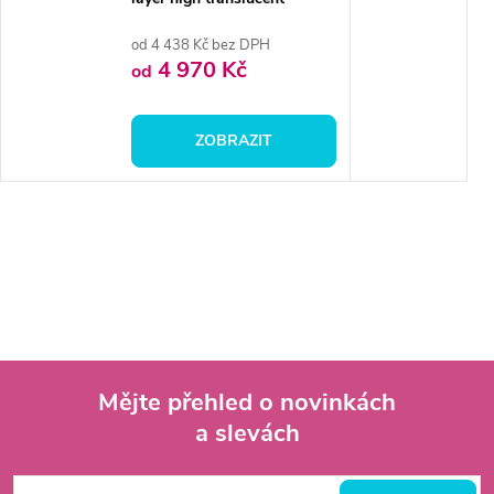
zirconia
od 4 438 Kč bez DPH
4 970 Kč
od
ZOBRAZIT
Mějte přehled o novinkách
a slevách
Z