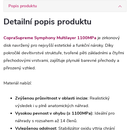
Popis produktu
Detailní popis produktu
CopraSupreme Symphony Multilayer 1100MPa
je zirkonový
disk navržený pro nejvyšší estetické a funkční nároky. Díky
pokročilé devítivrstvé struktuře, tvořené pěti základními a čtyřmi
přechodovými vrstvami, zajišťuje plynulé barevné přechody a
přirozený vzhled.
Materiál nabízí:
Zvýšenou průsvitnost v oblasti incize:
Realistický
výsledek i u plně anatomických náhrad.
Vysokou pevnost v ohybu (≥ 1100MPa):
Ideální pro
náhrady s rozsahem až 14 členů.
Vylepšenou odolnost:
Stabilizátor oxidu yttria chrání