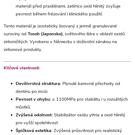
materiál před prasklinami, zatímco oxid hlinitý zvyšuje
pevnost během frézování i klinického použití.
Tento materiál je izostaticky lisovaný z jemně granulované
suroviny od
Tosoh (Japonsko)
, světového lídra v oblasti oxidů
zirkoničitých. Vyrobeno v Německu s doživotní zárukou na
zirkonové produkty.
Klíčové vlastnosti:
Devítivrstvá struktura:
Plynulé barevné přechody od
dentinu po incizi.
Pevnost v ohybu:
≥ 1100MPa pro stabilitu i u rozsáhlých
můstků.
Zvýšená odolnost:
Stabilizátor oxidu yttria a oxid hlinitý
pro vyšší spolehlivost.
Špičková estetika:
Zvýšená průsvitnost pro realistický