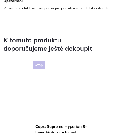
Upozornění:
⚠️ Tento produkt je určen pouze pro použití v zubních laboratořích.
K tomuto produktu
doporučujeme ještě dokoupit
#top
CopraSupreme Hyperion 9-
layer high translucent