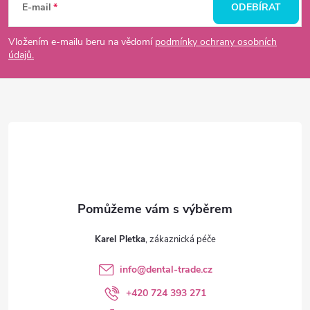
á
E-mail
ODEBÍRAT
p
Vložením e-mailu beru na vědomí
podmínky ochrany osobních
údajů.
a
t
í
Karel Pletka
info
@
dental-trade.cz
+420 724 393 271