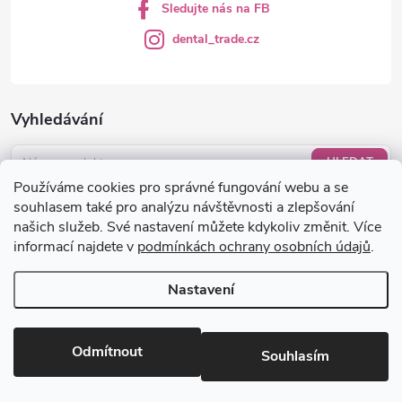
Sledujte nás na FB
dental_trade.cz
Vyhledávání
HLEDAT
Používáme cookies pro správné fungování webu a se
Nákupní košík
souhlasem také pro analýzu návštěvnosti a zlepšování
našich služeb. Své nastavení můžete kdykoliv změnit. Více
informací najdete v
podmínkách ochrany osobních údajů
.
0
KS /
0 KČ
Nastavení
Copyright 2026
dental-trade.cz
. Všechna práva vyhrazena.
Upravit
nastavení cookies
Odmítnout
Souhlasím
Vytvořil Shoptet