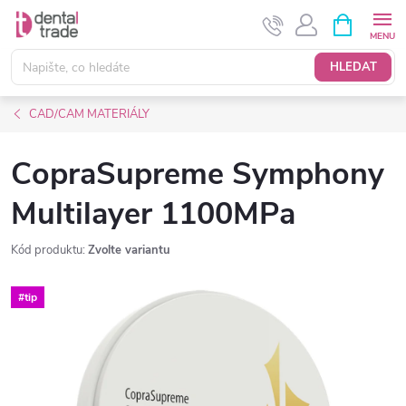
Přejít
NÁKUPNÍ
KOŠÍK
na
obsah
HLEDAT
CAD/CAM MATERIÁLY
CopraSupreme Symphony
Multilayer 1100MPa
Kód produktu:
Zvolte variantu
#tip