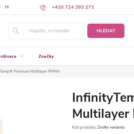
+420 724 393 271
Hledáte a nenacházíte?
Napište nám
HLEDAT
rdinace
Značky
tyTemp® Premium Multilayer PMMA
InfinityT
Multilaye
Kód produktu:
Zvolte variantu