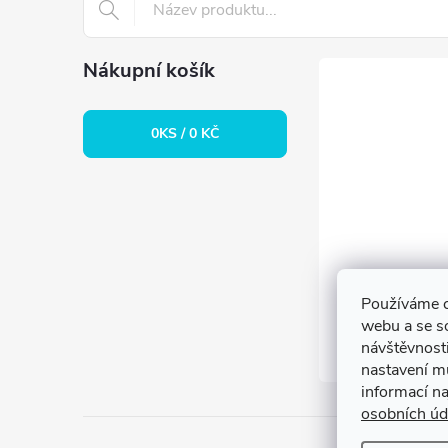
í
Nákupní košík
0
KS /
0 KČ
Používáme c
webu a se s
návštěvnosti
nastavení m
informací n
osobních úd