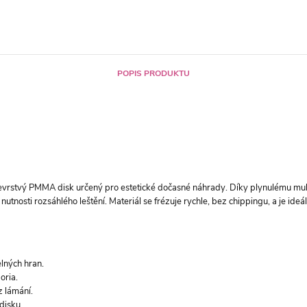
POPIS PRODUKTU
ícevrstvý PMMA disk určený pro estetické dočasné náhrady. Díky plynulému mul
utnosti rozsáhlého leštění. Materiál se frézuje rychle, bez chippingu, a je ideál
lných hran.
oria.
z lámání.
disku.