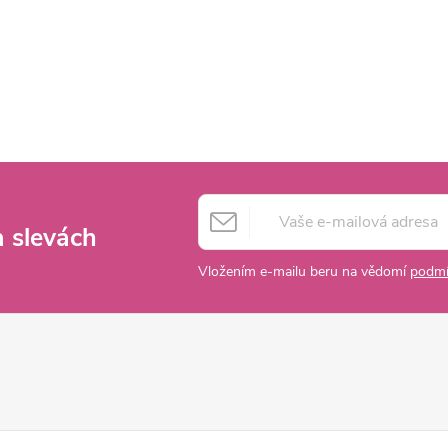
a slevách
Vložením e-mailu beru na vědomí
podmí