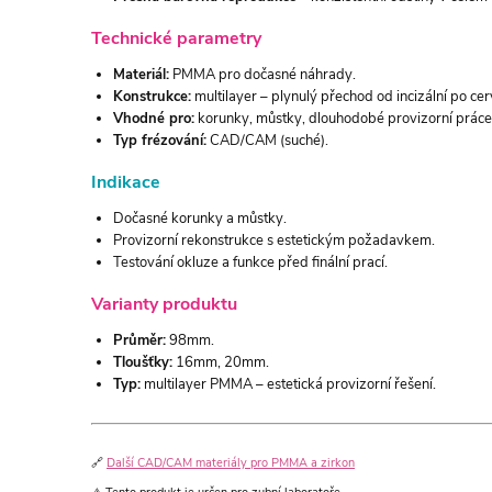
Technické parametry
Materiál:
PMMA pro dočasné náhrady.
Konstrukce:
multilayer – plynulý přechod od incizální po cerv
Vhodné pro:
korunky, můstky, dlouhodobé provizorní práce
Typ frézování:
CAD/CAM (suché).
Indikace
Dočasné korunky a můstky.
Provizorní rekonstrukce s estetickým požadavkem.
Testování okluze a funkce před finální prací.
Varianty produktu
Průměr:
98mm.
Tloušťky:
16mm, 20mm.
Typ:
multilayer PMMA – estetická provizorní řešení.
🔗
Další CAD/CAM materiály pro PMMA a zirkon