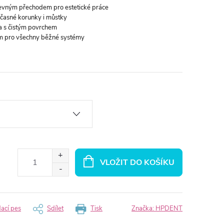
evným přechodem pro estetické práce
očasné korunky i můstky
a s čistým povrchem
m pro všechny běžné systémy
VLOŽIT DO KOŠÍKU
dací pes
Sdílet
Tisk
Značka:
HPDENT