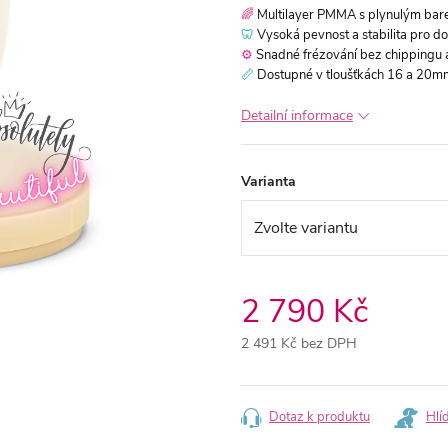
🌈
Multilayer PMMA s plynulým bar
🦷
Vysoká pevnost a stabilita pro d
⚙️
Snadné frézování bez chippingu 
📏
Dostupné v tloušťkách 16 a 20m
Detailní informace
Varianta
2 790 Kč
2 491 Kč bez DPH
Měrná
cena:
Dotaz k produktu
Hlí