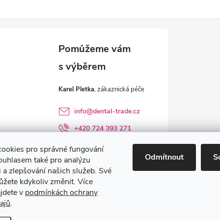
Karel Pletka
info
@
dental-trade.cz
+420 724 393 271
Sledujte nás na FB
ookies pro správné fungování
Odmítnout
S
ouhlasem také pro analýzu
dental_trade.cz
 a zlepšování našich služeb. Své
ůžete kdykoliv změnit. Více
ajdete v
podmínkách ochrany
ajů
.