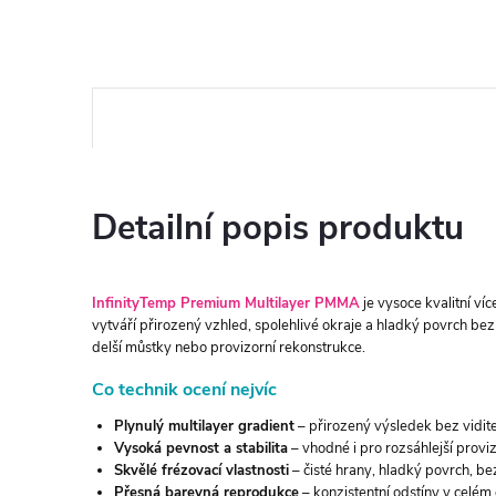
Detailní popis produktu
InfinityTemp Premium Multilayer PMMA
je vysoce kvalitní v
vytváří přirozený vzhled, spolehlivé okraje a hladký povrch bez n
delší můstky nebo provizorní rekonstrukce.
Co technik ocení nejvíc
Plynulý multilayer gradient
– přirozený výsledek bez vidite
Vysoká pevnost a stabilita
– vhodné i pro rozsáhlejší proviz
Skvělé frézovací vlastnosti
– čisté hrany, hladký povrch, be
Přesná barevná reprodukce
– konzistentní odstíny v celém 