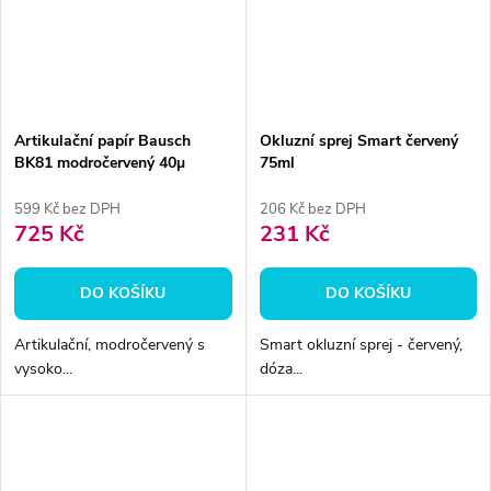
Artikulační papír Bausch
Okluzní sprej Smart červený
BK81 modročervený 40µ
75ml
150ks
599 Kč bez DPH
206 Kč bez DPH
725 Kč
231 Kč
DO KOŠÍKU
DO KOŠÍKU
Artikulační, modročervený s
Smart okluzní sprej - červený,
vysoko...
dóza...