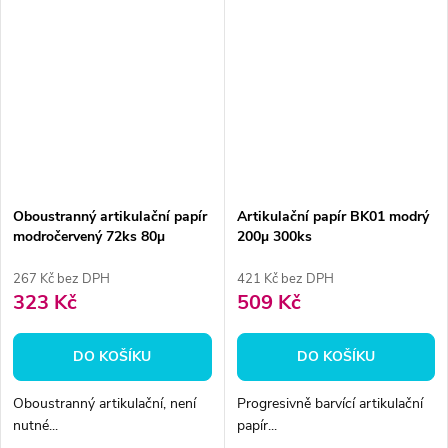
Oboustranný artikulační papír
Artikulační papír BK01 modrý
modročervený 72ks 80µ
200µ 300ks
267 Kč bez DPH
421 Kč bez DPH
323 Kč
509 Kč
DO KOŠÍKU
DO KOŠÍKU
Oboustranný artikulační, není
Progresivně barvící artikulační
nutné...
papír...