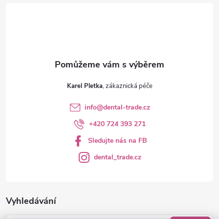
v
í
k
y
v
ý
Karel Pletka
p
info
@
dental-trade.cz
i
+420 724 393 271
s
Sledujte nás na FB
u
dental_trade.cz
Vyhledávání