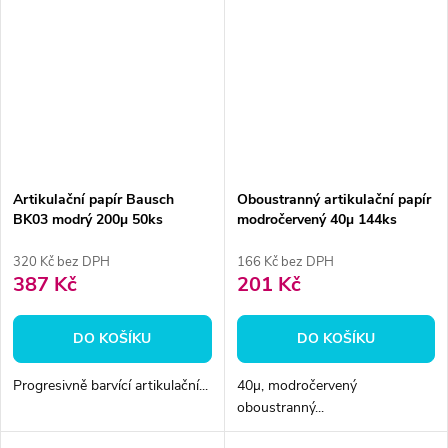
Artikulační papír Bausch
Oboustranný artikulační papír
BK03 modrý 200µ 50ks
modročervený 40µ 144ks
320 Kč bez DPH
166 Kč bez DPH
387 Kč
201 Kč
DO KOŠÍKU
DO KOŠÍKU
Progresivně barvící artikulační...
40µ, modročervený
oboustranný...