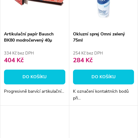
ů
ů
Artikulační papír Bausch
Okluzní sprej Omni zelený
BK80 modročervený 40μ
75ml
200ks
334 Kč bez DPH
254 Kč bez DPH
404 Kč
284 Kč
DO KOŠÍKU
DO KOŠÍKU
Progresivně barvící artikulační...
K označení kontaktních bodů
při...