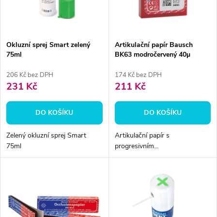
n
i
í
s
p
Okluzní sprej Smart zelený
Artikulační papír Bausch
75ml
BK63 modročervený 40µ
p
200ks
r
206 Kč bez DPH
174 Kč bez DPH
r
231 Kč
211 Kč
o
o
DO KOŠÍKU
DO KOŠÍKU
d
d
Zelený okluzní sprej Smart
Artikulační papír s
u
75ml
progresivním...
u
k
k
t
t