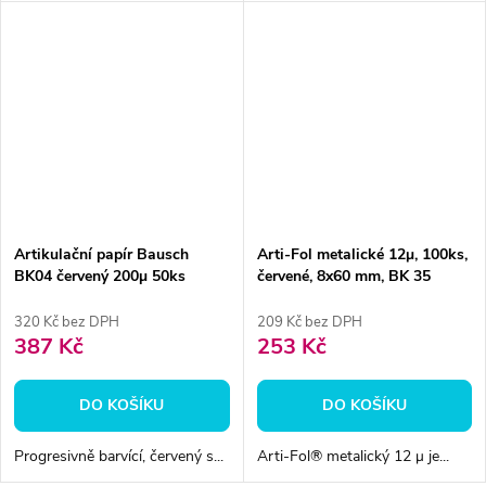
Artikulační papír Bausch
Arti-Fol metalické 12μ, 100ks,
BK04 červený 200µ 50ks
červené, 8x60 mm, BK 35
320 Kč bez DPH
209 Kč bez DPH
387 Kč
253 Kč
DO KOŠÍKU
DO KOŠÍKU
Progresivně barvící, červený s...
Arti-Fol® metalický 12 μ je...