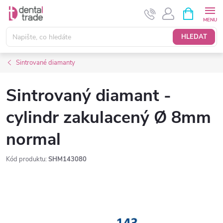
Přejít
NÁKUPNÍ
KOŠÍK
na
obsah
HLEDAT
Sintrované diamanty
Sintrovaný diamant -
cylindr zakulacený Ø 8mm
normal
Kód produktu:
SHM143080