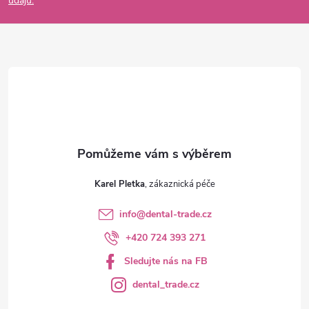
údajů.
a
t
í
Karel Pletka
info
@
dental-trade.cz
+420 724 393 271
Sledujte nás na FB
dental_trade.cz