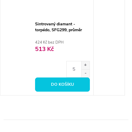
Sintrovaný diamant -
torpédo, SFG299, průměr
1,6mm, zrnitost jemná
424 Kč bez DPH
513 Kč
DO KOŠÍKU