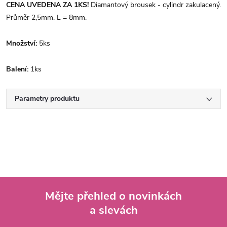
CENA UVEDENA ZA 1KS!
Diamantový brousek - cylindr zakulacený.
Průměr 2,5mm. L = 8mm.
Množství:
5ks
Balení:
1ks
Parametry produktu
Mějte přehled o novinkách
a slevách
Z