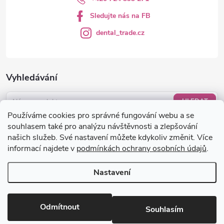
Sledujte nás na FB
dental_trade.cz
Vyhledávání
HLEDAT
Používáme cookies pro správné fungování webu a se
Nákupní košík
souhlasem také pro analýzu návštěvnosti a zlepšování
našich služeb. Své nastavení můžete kdykoliv změnit. Více
informací najdete v
podmínkách ochrany osobních údajů
.
0
KS /
0 KČ
Nastavení
Copyright 2026
dental-trade.cz
. Všechna práva vyhrazena.
Upravit
nastavení cookies
Odmítnout
Souhlasím
Vytvořil Shoptet