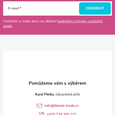
á
E-mail
ODEBÍRAT
p
Vložením e-mailu beru na vědomí
podmínky ochrany osobních
údajů.
a
t
í
Karel Pletka
info
@
dental-trade.cz
+420 724 393 271