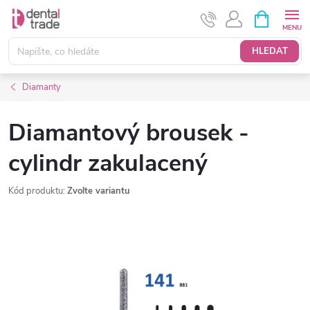
Přejít
NÁKUPNÍ
KOŠÍK
na
obsah
HLEDAT
Diamanty
Diamantový brousek -
cylindr zakulacený
Kód produktu:
Zvolte variantu