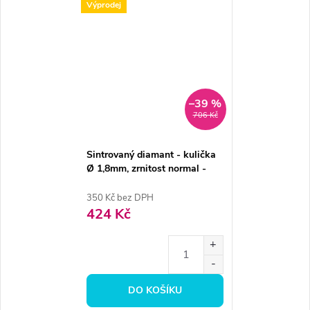
Výprodej
–39 %
706 Kč
Sintrovaný diamant - kulička
Ø 1,8mm, zrnitost normal -
DOPRODEJ
350 Kč bez DPH
424 Kč
DO KOŠÍKU