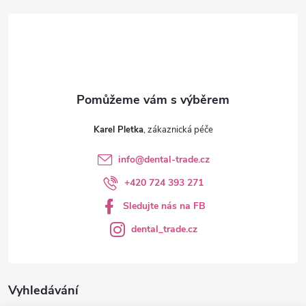
t
í
Karel Pletka
info
@
dental-trade.cz
+420 724 393 271
Sledujte nás na FB
dental_trade.cz
Vyhledávání