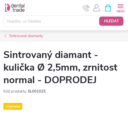
Přejít
NÁKUPNÍ
KOŠÍK
na
obsah
HLEDAT
Sintrované diamanty
Sintrovaný diamant -
kulička Ø 2,5mm, zrnitost
normal - DOPRODEJ
Kód produktu:
SL001025
Výprodej