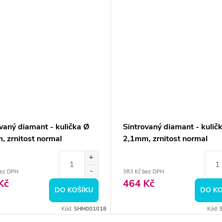
vaný diamant - kulička Ø
Sintrovaný diamant - kulič
, zrnitost normal
2,1mm, zrnitost normal
bez DPH
383 Kč bez DPH
Kč
464 Kč
DO KOŠÍKU
DO KO
Kód:
SHM001018
Kód: