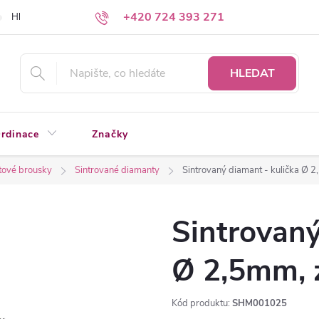
+420 724 393 271
Hledáte a nenacházíte?
Napište nám
HLEDAT
rdinace
Značky
ové brousky
Sintrované diamanty
Sintrovaný diamant - kulička Ø 2
Sintrovaný
Ø 2,5mm, z
Kód produktu:
SHM001025