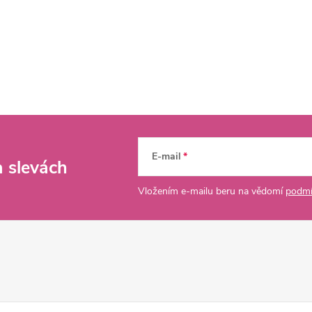
E-mail
a slevách
Vložením e-mailu beru na vědomí
podmí