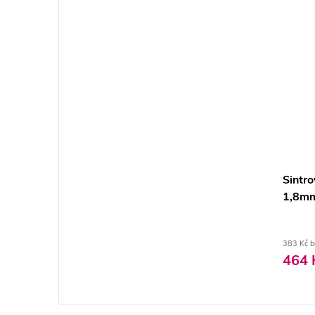
Sintro
1,8mm
383 Kč 
464 