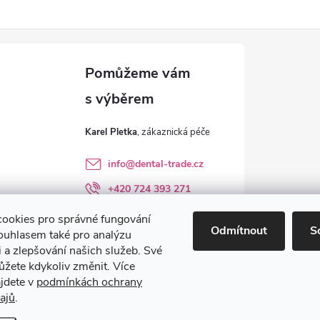
Karel Pletka
info
@
dental-trade.cz
+420 724 393 271
Sledujte nás na FB
ookies pro správné fungování
Odmítnout
S
ouhlasem také pro analýzu
dental_trade.cz
 a zlepšování našich služeb. Své
ůžete kdykoliv změnit. Více
ajdete v
podmínkách ochrany
ajů
.