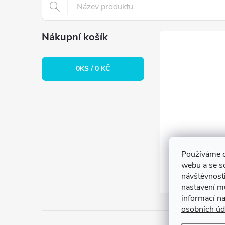
t
í
Nákupní košík
0
KS /
0 KČ
Používáme c
webu a se s
návštěvnosti
nastavení m
informací n
osobních úd