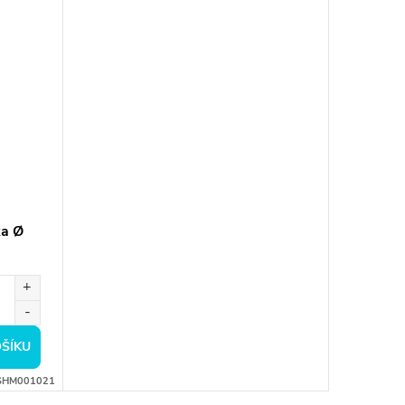
ka Ø
ŠÍKU
SHM001021