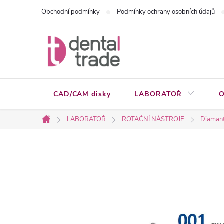
Přejít
Obchodní podmínky
Podmínky ochrany osobních údajů
na
obsah
CAD/CAM disky
LABORATOŘ
O
LABORATOŘ
ROTAČNÍ NÁSTROJE
Diamant
Domů