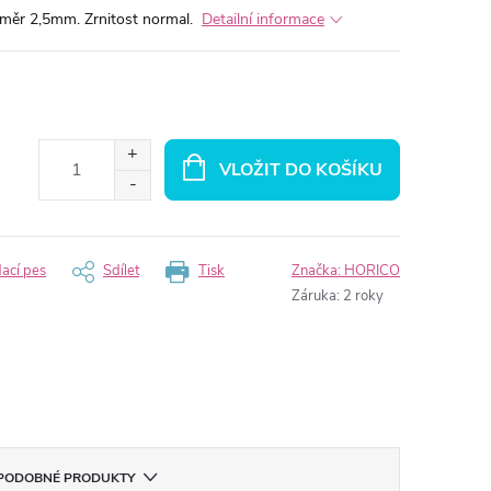
ůměr 2,5mm. Zrnitost normal.
Detailní informace
VLOŽIT DO KOŠÍKU
dací pes
Sdílet
Tisk
Značka:
HORICO
Záruka
:
2 roky
PODOBNÉ PRODUKTY