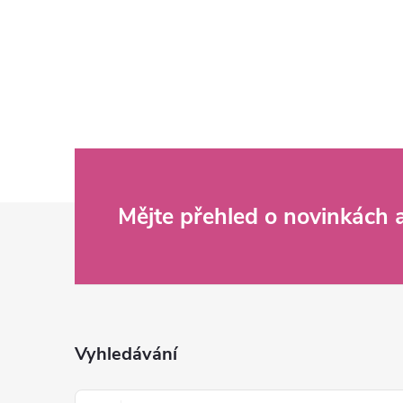
Z
Mějte přehled o novinkách
á
p
a
Vyhledávání