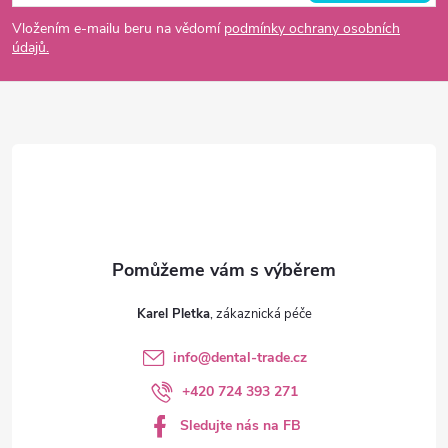
p
Vložením e-mailu beru na vědomí
podmínky ochrany osobních
údajů.
a
t
í
Karel Pletka
info
@
dental-trade.cz
+420 724 393 271
Sledujte nás na FB