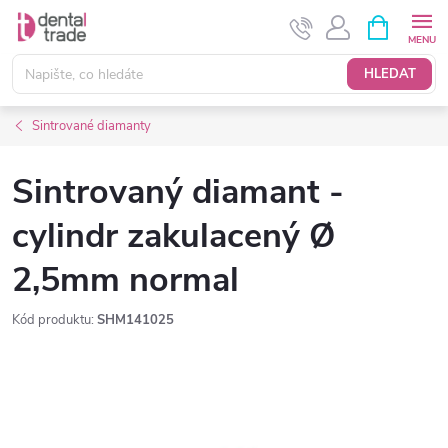
Přejít
NÁKUPNÍ
KOŠÍK
na
obsah
HLEDAT
Sintrované diamanty
Sintrovaný diamant -
cylindr zakulacený Ø
2,5mm normal
Kód produktu:
SHM141025