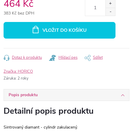
464 Kč
383 Kč bez DPH
Měrná
cena:
VLOŽIT DO KOŠÍKU
Dotaz k produktu
Hlídací pes
Sdílet
Značka:
HORICO
Záruka
:
2 roky
Popis produktu
Detailní popis produktu
Sintrovaný diamant - cylindr zakulacený.