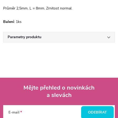
Průměr 2,5mm. L = 8mm. Zrnitost normal.
Balení:
1ks
Parametry produktu
Mějte přehled o novinkách
a slevách
Z
á
E-mail
ODEBÍRAT