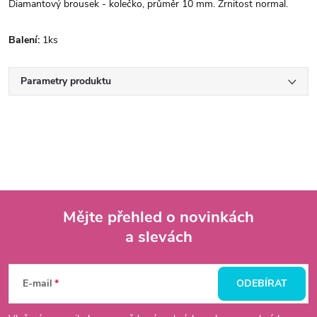
Diamantový brousek - kolečko, průměr 10 mm. Zrnitost normal.
Balení:
1ks
Parametry produktu
Mějte přehled o novinkách
a slevách
Z
á
E-mail
ODEBÍRAT