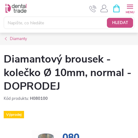
Přejít
NÁKUPNÍ
KOŠÍK
na
obsah
HLEDAT
Diamanty
Diamantový brousek -
kolečko Ø 10mm, normal -
DOPRODEJ
Kód produktu:
H080100
Výprodej