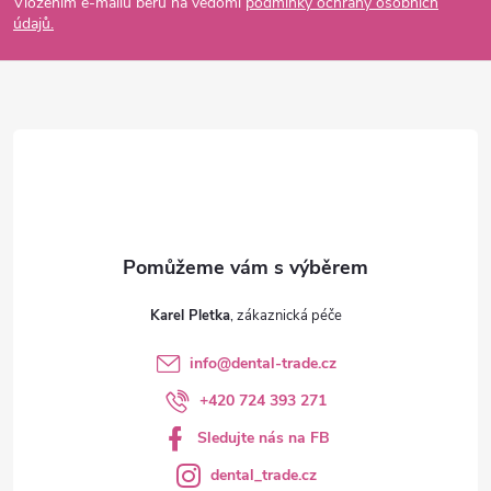
p
Vložením e-mailu beru na vědomí
podmínky ochrany osobních
údajů.
a
t
í
Karel Pletka
info
@
dental-trade.cz
+420 724 393 271
Sledujte nás na FB
dental_trade.cz