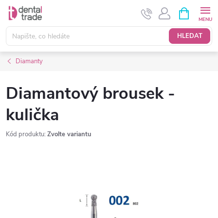
Přejít
NÁKUPNÍ
KOŠÍK
na
obsah
HLEDAT
Diamanty
Diamantový brousek -
kulička
Kód produktu:
Zvolte variantu