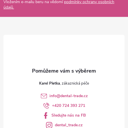
p
Vložením e-mailu beru na vědomí
podmínky ochrany osobních
údajů.
a
t
í
Karel Pletka
info
@
dental-trade.cz
+420 724 393 271
Sledujte nás na FB
dental_trade.cz