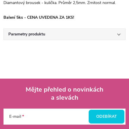
Diamantový brousek - kulička. Průměr 2,5mm. Zrnitost normal.
Balení 5ks - CENA UVEDENA ZA 1KS!
Parametry produktu
Mějte přehled o novinkách
a slevách
Z
á
E-mail
ODEBÍRAT