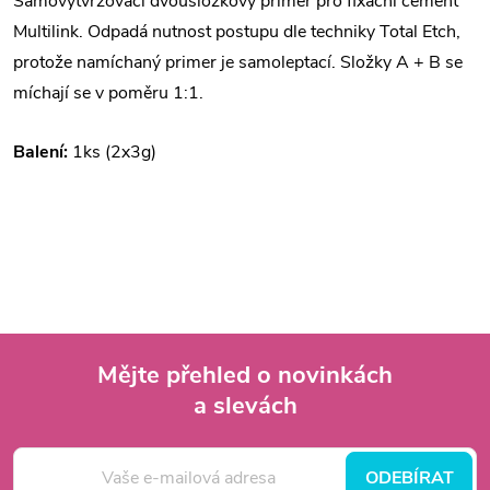
Samovytvrzovací dvousložkový primer pro fixační cement
Multilink. Odpadá nutnost postupu dle techniky Total Etch,
protože namíchaný primer je samoleptací. Složky A + B se
míchají se v poměru 1:1.
Balení:
1ks (2x3g)
Mějte přehled o novinkách
a slevách
Z
á
ODEBÍRAT