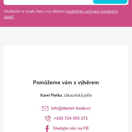
p
Vložením e-mailu beru na vědomí
podmínky ochrany osobních
údajů.
a
t
í
Karel Pletka
info
@
dental-trade.cz
+420 724 393 271
Sledujte nás na FB