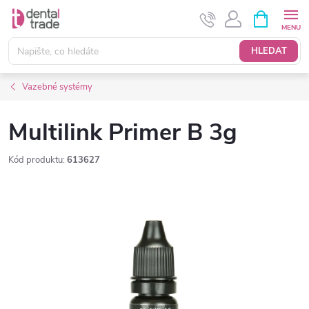
Přejít
NÁKUPNÍ
KOŠÍK
na
obsah
HLEDAT
Vazebné systémy
Multilink Primer B 3g
Kód produktu:
613627