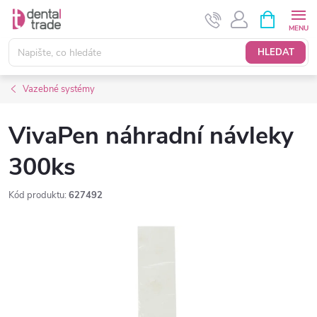
Přejít
NÁKUPNÍ
KOŠÍK
na
obsah
HLEDAT
Vazebné systémy
VivaPen náhradní návleky
300ks
Kód produktu:
627492