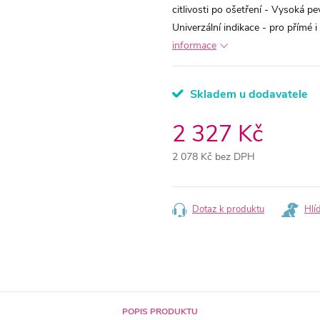
citlivosti po ošetření - Vysoká pe
Univerzální indikace - pro přímé 
informace
Skladem u dodavatele
2 327 Kč
2 078 Kč bez DPH
Měrná
cena:
Dotaz k produktu
Hlí
POPIS PRODUKTU