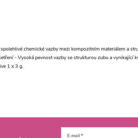
ní spolehlivé chemické vazby mezi kompozitním materiálem a str
ošetření - Vysoká pevnost vazby se strukturou zubu a vynikající kv
ve 1 x 3 g.
E-mail