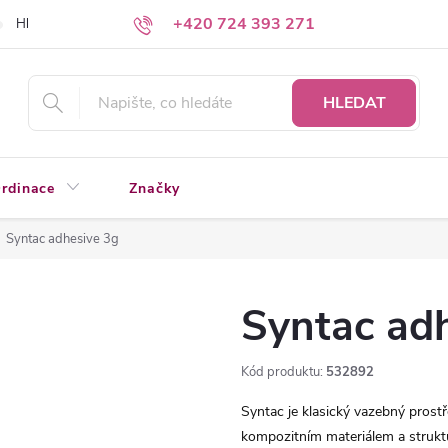
+420 724 393 271
Hledáte a nenacházíte?
Napište nám
HLEDAT
rdinace
Značky
Syntac adhesive 3g
Syntac ad
Kód produktu:
532892
Syntac je klasický vazebný prost
kompozitním materiálem a struktu