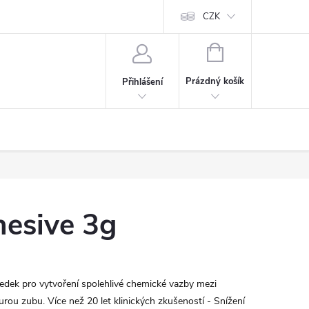
CZK
NÁKUPNÍ
KOŠÍK
Prázdný košík
Přihlášení
hesive 3g
ředek pro vytvoření spolehlivé chemické vazby mezi
rou zubu. Více než 20 let klinických zkušeností - Snížení