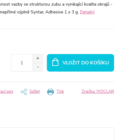
vnost vazby se strukturou zubu a vynikající kvalita okrajů -
i nepřímé výplně Syntac Adhesive 1 x 3 g.
Detailní
VLOŽIT DO KOŠÍKU
dací pes
Sdílet
Tisk
Značka:
IVOCLAR