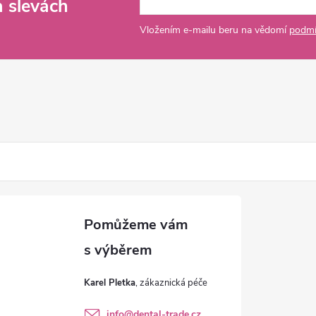
a slevách
Vložením e-mailu beru na vědomí
podmí
Karel Pletka
info
@
dental-trade.cz