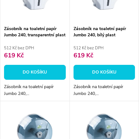
n
i
í
s
p
Zásobník na toaletní papír
Zásobník na toaletní papír
Jumbo 240, transparentní plast
Jumbo 240, bílý plast
p
r
512 Kč bez DPH
512 Kč bez DPH
r
619 Kč
619 Kč
o
o
DO KOŠÍKU
DO KOŠÍKU
d
d
Zásobník na toaletní papír
Zásobník na toaletní papír
u
Jumbo 240,...
Jumbo 240,...
u
k
k
t
t