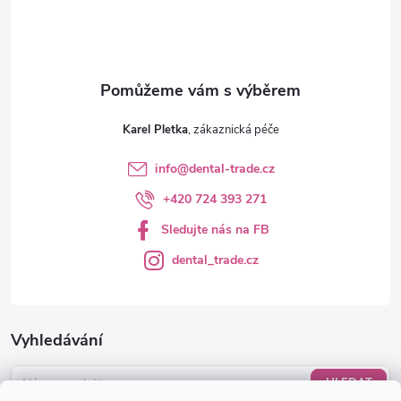
í
k
y
v
ý
Karel Pletka
p
info
@
dental-trade.cz
i
+420 724 393 271
s
Sledujte nás na FB
u
dental_trade.cz
Vyhledávání
HLEDAT