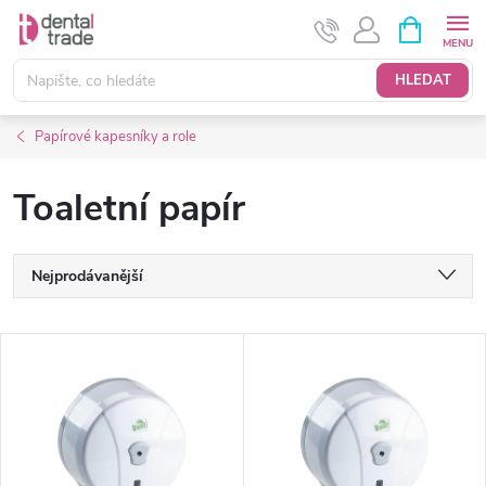
Přejít
NÁKUPNÍ
KOŠÍK
na
obsah
HLEDAT
Papírové kapesníky a role
Toaletní papír
Ř
Nejprodávanější
a
Nejlevnější
V
Nejdražší
z
ý
Abecedně
e
p