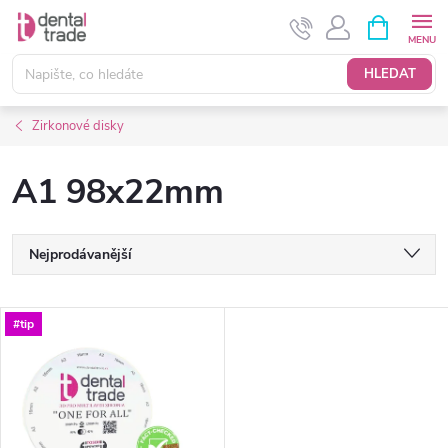
Přejít
NÁKUPNÍ
KOŠÍK
na
obsah
HLEDAT
Zirkonové disky
A1 98x22mm
Ř
Nejprodávanější
a
Nejlevnější
V
#tip
Nejdražší
z
ý
Abecedně
e
p