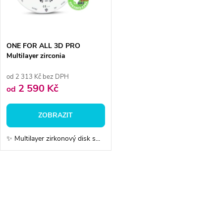
n
i
í
s
p
ONE FOR ALL 3D PRO
Multilayer zirconia
p
r
od 2 313 Kč bez DPH
r
2 590 Kč
od
o
o
ZOBRAZIT
d
d
✨ Multilayer zirkonový disk s...
u
u
k
O
k
v
t
t
l