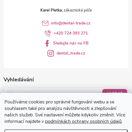
ý
Karel Pletka
p
info
@
dental-trade.cz
i
+420 724 393 271
s
Sledujte nás na FB
u
dental_trade.cz
Vyhledávání
HLEDAT
Používáme cookies pro správné fungování webu a se
Nákupní košík
souhlasem také pro analýzu návštěvnosti a zlepšování
našich služeb. Své nastavení můžete kdykoliv změnit. Více
informací najdete v
podmínkách ochrany osobních údajů
.
0
KS /
0 KČ