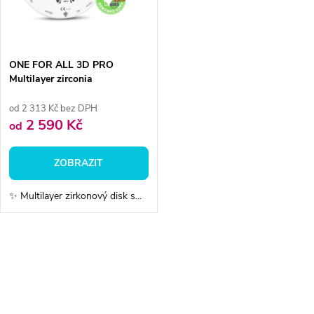
n
i
í
s
p
ONE FOR ALL 3D PRO
Multilayer zirconia
p
r
od 2 313 Kč bez DPH
r
2 590 Kč
od
o
o
ZOBRAZIT
d
d
✨ Multilayer zirkonový disk s...
u
u
k
O
k
v
t
t
l