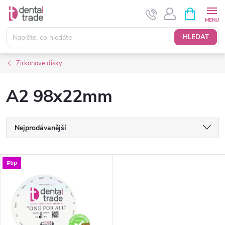
Přejít
NÁKUPNÍ
KOŠÍK
na
obsah
HLEDAT
Zirkonové disky
A2 98x22mm
Ř
Nejprodávanější
a
Nejlevnější
V
#tip
Nejdražší
z
ý
Abecedně
e
p