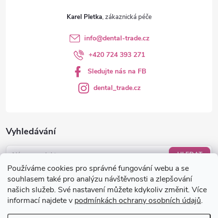
ý
Karel Pletka
p
info
@
dental-trade.cz
i
+420 724 393 271
s
Sledujte nás na FB
u
dental_trade.cz
Vyhledávání
HLEDAT
Používáme cookies pro správné fungování webu a se
Nákupní košík
souhlasem také pro analýzu návštěvnosti a zlepšování
našich služeb. Své nastavení můžete kdykoliv změnit. Více
informací najdete v
podmínkách ochrany osobních údajů
.
0
KS /
0 KČ