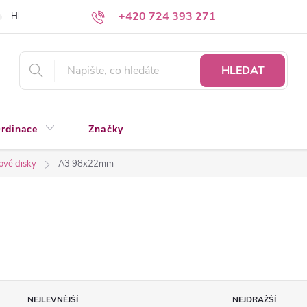
+420 724 393 271
Hledáte a nenacházíte?
Napište nám
HLEDAT
rdinace
Značky
ové disky
A3 98x22mm
NEJLEVNĚJŠÍ
NEJDRAŽŠÍ