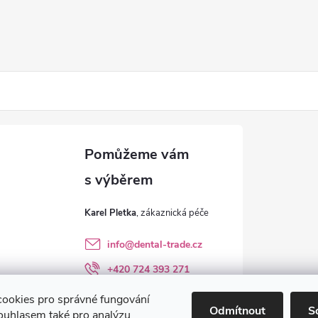
Karel Pletka
info
@
dental-trade.cz
+420 724 393 271
Sledujte nás na FB
ookies pro správné fungování
Odmítnout
S
ouhlasem také pro analýzu