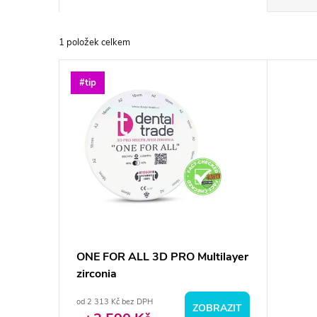
a
1
položek celkem
z
V
#tip
e
ý
n
p
í
i
p
s
r
p
ONE FOR ALL 3D PRO Multilayer
o
zirconia
r
d
od 2 313 Kč bez DPH
ZOBRAZIT