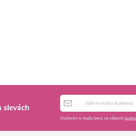
a slevách
Vložením e-mailu beru na vědomí
podmí