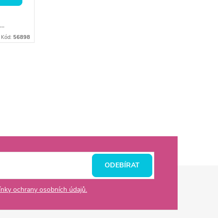
..
Kód:
56898
ODEBÍRAT
nky ochrany osobních údajů.