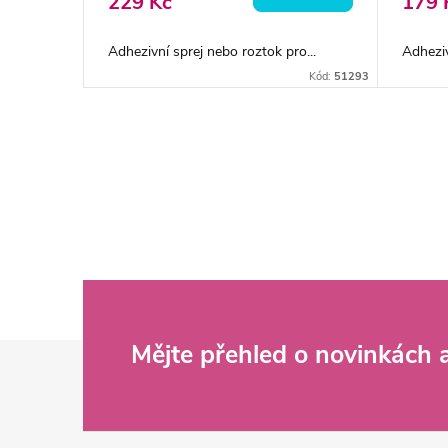
o
229 Kč
179 
u
d
Adhezivní sprej nebo roztok pro...
Adheziv
k
Kód:
51293
u
t
k
O
ů
v
t
l
ů
á
d
Z
Mějte přehled o novinkách
a
c
á
í