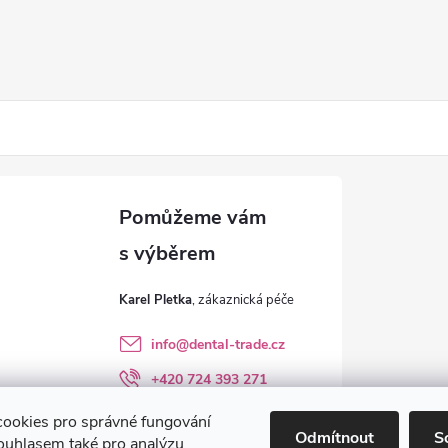
Karel Pletka
info
@
dental-trade.cz
+420 724 393 271
Sledujte nás na FB
ookies pro správné fungování
Odmítnout
S
ouhlasem také pro analýzu