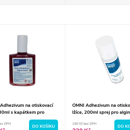
Adhezivum na otiskovací
OMNI Adhezivum na otisko
, 30ml s kapátkem pro
lžíce, 200ml sprej pro algi
ty
bez DPH
190 Kč bez DPH
DO KOŠÍKU
DO K