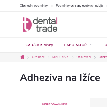
Přejít
Obchodní podmínky
Podmínky ochrany osobních údajů
na
obsah
CAD/CAM disky
LABORATOŘ
O
Ordinace
MATERIÁLY
Otiskování
Otisko
Domů
Adheziva na lžíce
Ř
NEJPRODÁVANĚJŠÍ