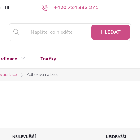
+420 724 393 271
Hledáte a nenacházíte?
Napište nám
HLEDAT
rdinace
Značky
vací lžíce
Adheziva na lžíce
NEJLEVNĚJŠÍ
NEJDRAŽŠÍ