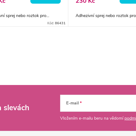
Kč
230 Kč
ní sprej nebo roztok pro...
Adhezivní sprej nebo roztok pro.
Kód:
86431
E-mail
a slevách
Vložením e-mailu beru na vědomí
podmí