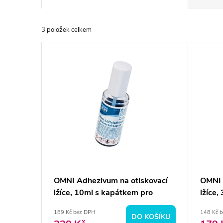
a
3
položek celkem
z
V
e
ý
n
p
í
i
p
s
r
p
OMNI Adhezivum na otiskovací
OMNI 
o
lžíce, 10ml s kapátkem pro
lžíce
r
silikony
alginá
d
189 Kč bez DPH
148 Kč 
DO KOŠÍKU