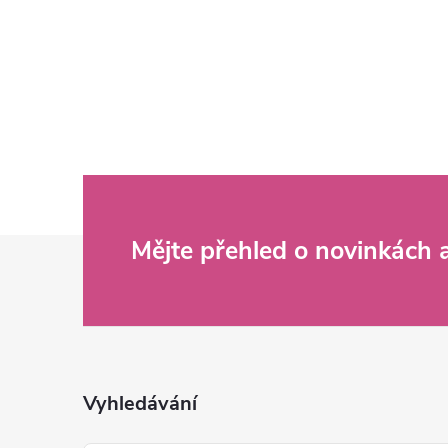
Z
Mějte přehled o novinkách
á
p
a
Vyhledávání