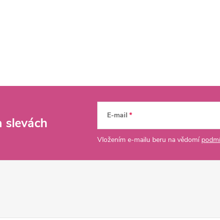
E-mail
a slevách
Vložením e-mailu beru na vědomí
podmí