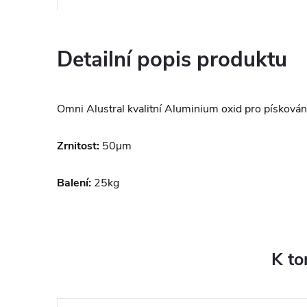
Detailní popis produktu
Omni Alustral kvalitní Aluminium oxid pro pískován
Zrnitost:
5
0µm
Balení:
25kg
K to