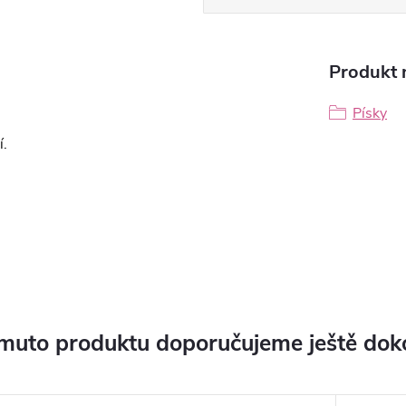
Produkt n
Písky
í.
muto produktu doporučujeme ještě dok