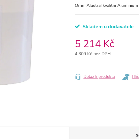
Omni Alustral kvalitní Aluminium 
Skladem u dodavatele
5 214 Kč
4 309 Kč bez DPH
Měrná
cena:
Dotaz k produktu
Hlí
S