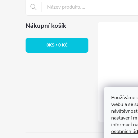
t
í
Nákupní košík
0
KS /
0 KČ
Používáme c
webu a se s
návštěvnosti
nastavení m
informací n
osobních úd