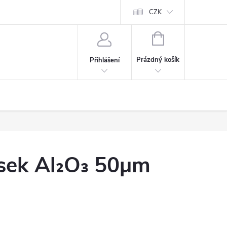
CZK
NÁKUPNÍ
KOŠÍK
Prázdný košík
Přihlášení
ísek Al₂O₃ 50µm