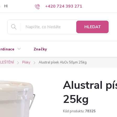
+420 724 393 271
Hledáte a nenacházíte?
Napište nám
HLEDAT
rdinace
Značky
 LEŠTĚNÍ
Písky
Alustral písek Al₂O₃ 50µm 25kg
Alustral p
25kg
Kód produktu:
78325