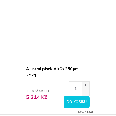
Alustral písek Al₂O₃ 250µm
25kg
4 309 Kč bez DPH
5 214 Kč
DO KOŠÍKU
Kód:
78328