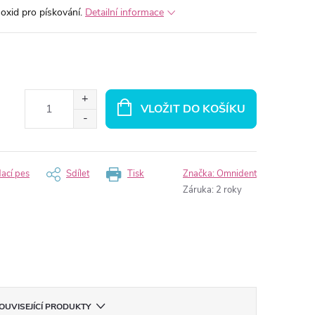
oxid pro pískování.
Detailní informace
VLOŽIT DO KOŠÍKU
dací pes
Sdílet
Tisk
Značka:
Omnident
Záruka
:
2 roky
OUVISEJÍCÍ PRODUKTY