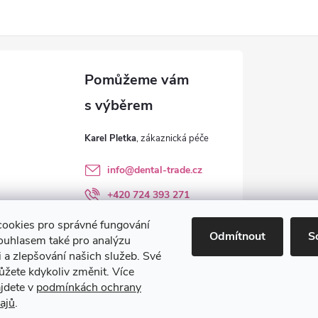
Karel Pletka
info
@
dental-trade.cz
+420 724 393 271
Sledujte nás na FB
ookies pro správné fungování
Odmítnout
S
ouhlasem také pro analýzu
dental_trade.cz
 a zlepšování našich služeb. Své
ůžete kdykoliv změnit. Více
ajdete v
podmínkách ochrany
ajů
.