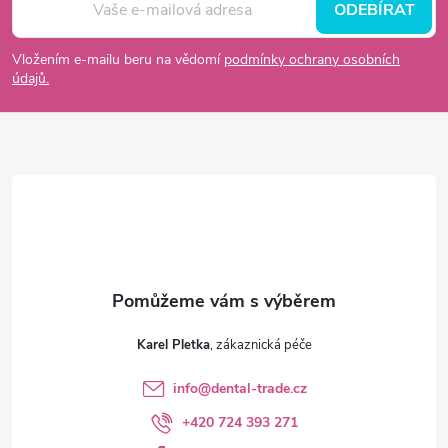
á
ODEBÍRAT
p
Vložením e-mailu beru na vědomí
podmínky ochrany osobních
údajů.
a
t
í
Karel Pletka
info
@
dental-trade.cz
+420 724 393 271