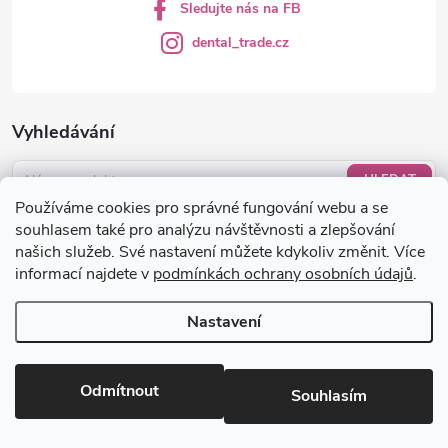
Sledujte nás na FB
dental_trade.cz
Vyhledávání
HLEDAT
Používáme cookies pro správné fungování webu a se
Nákupní košík
souhlasem také pro analýzu návštěvnosti a zlepšování
našich služeb. Své nastavení můžete kdykoliv změnit. Více
informací najdete v
podmínkách ochrany osobních údajů
.
0
KS /
0 KČ
Nastavení
Copyright 2026
dental-trade.cz
. Všechna práva vyhrazena.
Upravit
nastavení cookies
Odmítnout
Souhlasím
Vytvořil Shoptet