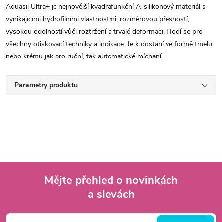
Aquasil Ultra+ je nejnovější kvadrafunkční A-silikonový materiál s
vynikajícími hydrofilními vlastnostmi, rozměrovou přesností,
vysokou odolností vůči roztržení a trvalé deformaci. Hodí se pro
všechny otiskovací techniky a indikace. Je k dostání ve formě tmelu
nebo krému jak pro ruční, tak automatické míchaní.
Parametry produktu
Mějte přehled o novinkách
a slevách
Z