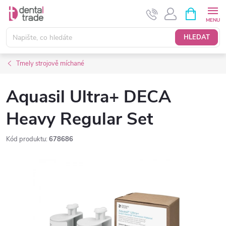
Přejít
NÁKUPNÍ
KOŠÍK
na
obsah
HLEDAT
Tmely strojově míchané
Aquasil Ultra+ DECA
Heavy Regular Set
Kód produktu:
678686