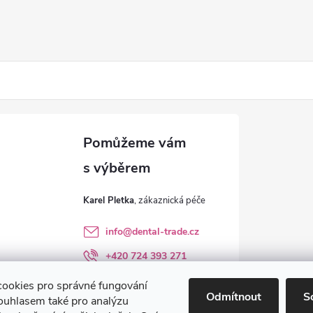
Karel Pletka
info
@
dental-trade.cz
+420 724 393 271
Sledujte nás na FB
ookies pro správné fungování
Odmítnout
S
ouhlasem také pro analýzu
dental_trade.cz