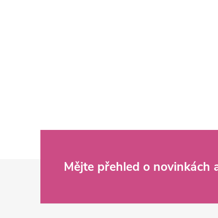
Z
Mějte přehled o novinkách
á