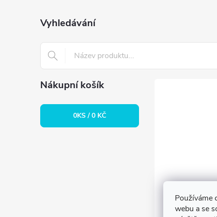
p
a
Vyhledávání
t
í
Nákupní košík
0
KS /
0 KČ
Používáme c
webu a se s