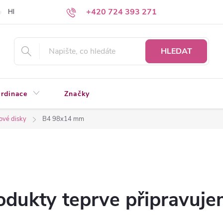
+420 724 393 271
Hledáte a nenacházíte?
Napište nám
HLEDAT
rdinace
Značky
ové disky
B4 98x14 mm
odukty teprve připravuje