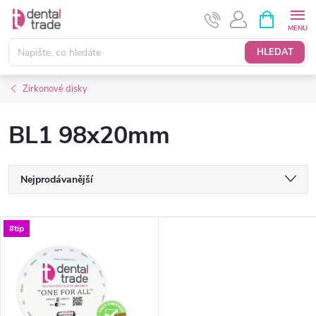
Přejít
NÁKUPNÍ
KOŠÍK
na
obsah
HLEDAT
Zirkonové disky
BL1 98x20mm
Ř
Nejprodávanější
a
Nejlevnější
V
#tip
Nejdražší
z
ý
Abecedně
e
p