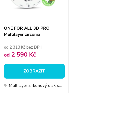
n
i
í
s
p
ONE FOR ALL 3D PRO
Multilayer zirconia
p
r
od 2 313 Kč bez DPH
r
2 590 Kč
od
o
o
ZOBRAZIT
d
d
✨ Multilayer zirkonový disk s...
u
u
k
O
k
v
t
t
l