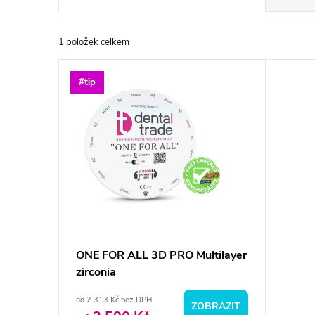
a
1
položek celkem
z
V
#tip
e
ý
n
p
í
i
p
s
r
p
ONE FOR ALL 3D PRO Multilayer
o
zirconia
r
d
od 2 313 Kč bez DPH
ZOBRAZIT