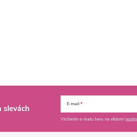
E-mail
a slevách
Vložením e-mailu beru na vědomí
podmí