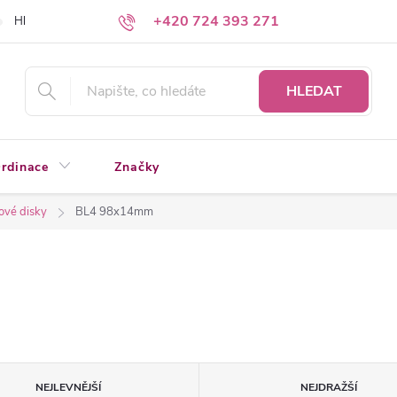
+420 724 393 271
Hledáte a nenacházíte?
Napište nám
HLEDAT
rdinace
Značky
ové disky
BL4 98x14mm
NEJLEVNĚJŠÍ
NEJDRAŽŠÍ