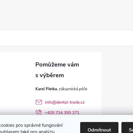
Karel Pletka
info
@
dental-trade.cz
+420 724 393 271
Sledujte nás na FB
ookies pro správné fungování
Odmítnout
S
ouhlasem také pro analýzu