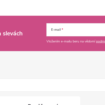
E-mail
a slevách
Vložením e-mailu beru na vědomí
podmí