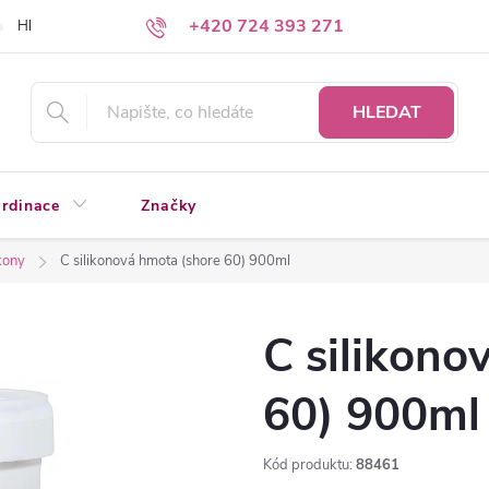
+420 724 393 271
Hledáte a nenacházíte?
Napište nám
HLEDAT
rdinace
Značky
kony
C silikonová hmota (shore 60) 900ml
C silikono
60) 900ml
Kód produktu:
88461