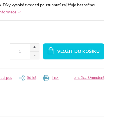
. Díky vysoké tvrdosti po ztuhnutí zajišťuje bezpečnou
 informace
VLOŽIT DO KOŠÍKU
dací pes
Sdílet
Tisk
Značka:
Omnident