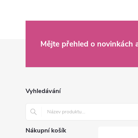
Z
Mějte přehled o novinkách
á
p
a
Vyhledávání
t
í
Nákupní košík