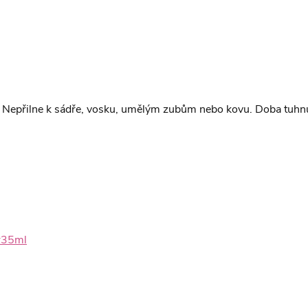
Nepřilne k sádře, vosku, umělým zubům nebo kovu.
Doba tuhnu
)
or35ml