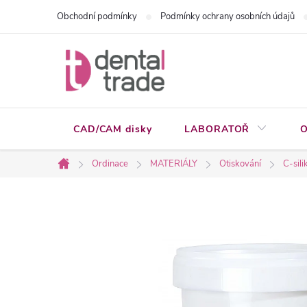
Přejít
Obchodní podmínky
Podmínky ochrany osobních údajů
na
obsah
CAD/CAM disky
LABORATOŘ
O
Ordinace
MATERIÁLY
Otiskování
C-sili
Domů