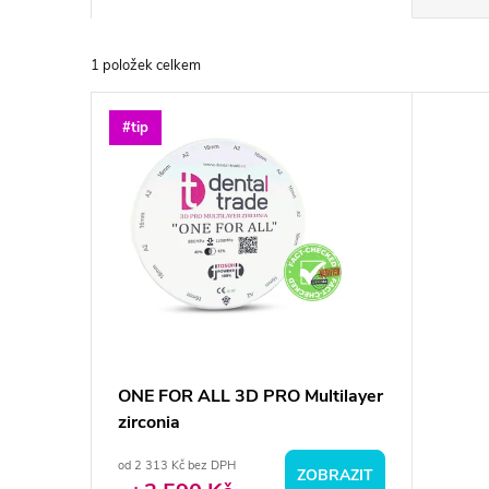
a
1
položek celkem
z
V
#tip
e
ý
n
p
í
i
p
s
r
p
ONE FOR ALL 3D PRO Multilayer
o
zirconia
r
d
od 2 313 Kč bez DPH
ZOBRAZIT