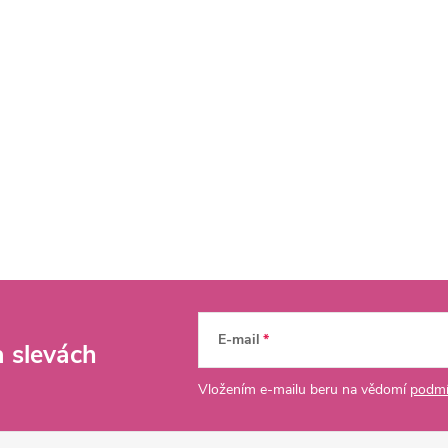
E-mail
a slevách
Vložením e-mailu beru na vědomí
podmí