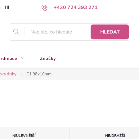
+420 724 393 271
Hledáte a nenacházíte?
Napište nám
HLEDAT
rdinace
Značky
ové disky
C1 98x10mm
NEJLEVNĚJŠÍ
NEJDRAŽŠÍ