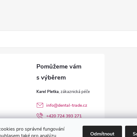
Karel Pletka
info
@
dental-trade.cz
+420 724 393 271
Sledujte nás na FB
ookies pro správné fungování
Odmítnout
S
ouhlasem také pro analýzu