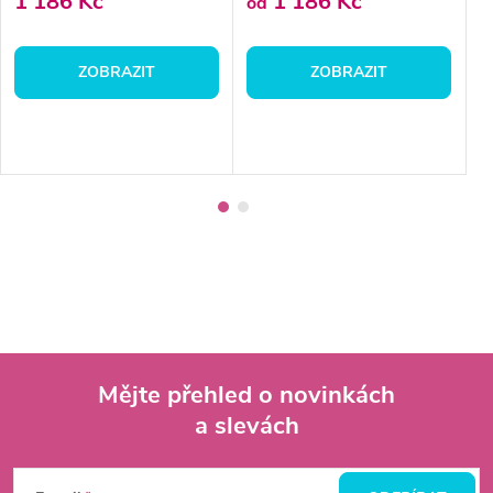
1 186 Kč
1 186 Kč
3
od
ZOBRAZIT
ZOBRAZIT
Mějte přehled o novinkách
a slevách
Z