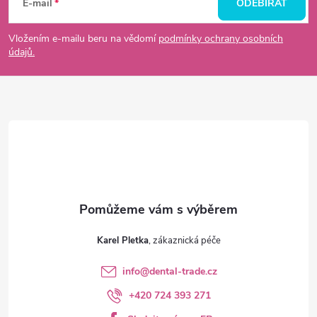
á
E-mail
ODEBÍRAT
p
Vložením e-mailu beru na vědomí
podmínky ochrany osobních
údajů.
a
t
í
Karel Pletka
info
@
dental-trade.cz
+420 724 393 271