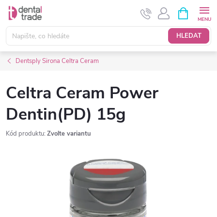
Přejít
NÁKUPNÍ
KOŠÍK
na
obsah
HLEDAT
Dentsply Sirona Celtra Ceram
Celtra Ceram Power
Dentin(PD) 15g
Kód produktu:
Zvolte variantu