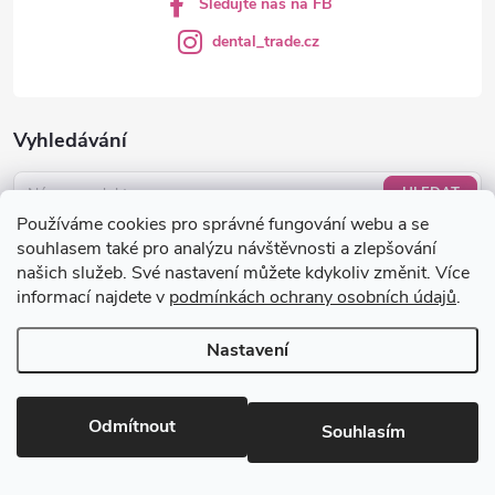
Sledujte nás na FB
dental_trade.cz
Vyhledávání
HLEDAT
Používáme cookies pro správné fungování webu a se
Nákupní košík
souhlasem také pro analýzu návštěvnosti a zlepšování
našich služeb. Své nastavení můžete kdykoliv změnit. Více
informací najdete v
podmínkách ochrany osobních údajů
.
0
KS /
0 KČ
Nastavení
Copyright 2026
dental-trade.cz
. Všechna práva vyhrazena.
Upravit
nastavení cookies
Odmítnout
Souhlasím
Vytvořil Shoptet