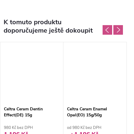
K tomuto produktu
doporučujeme ještě dokoupit
Celtra Ceram Dentin
Celtra Ceram Enamel
C
Effect(DE) 15g
Opal(EO) 15g/50g
1
980 Kč bez DPH
od 980 Kč bez DPH
2