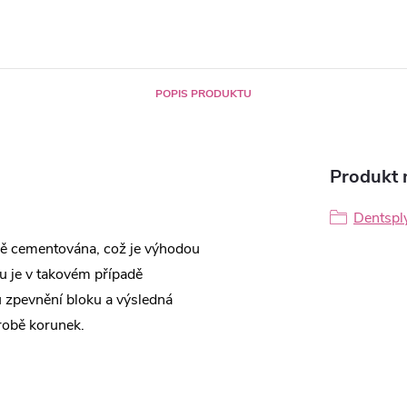
POPIS PRODUKTU
Produkt n
Dentspl
ně cementována, což je výhodou
u je v takovém případě
u zpevnění bloku a výsledná
ýrobě korunek.