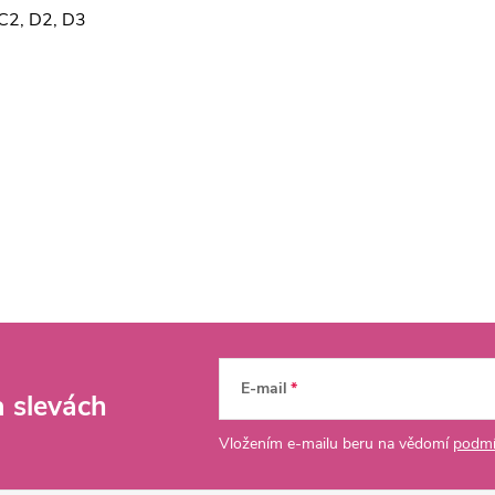
 C2, D2, D3
E-mail
a slevách
Vložením e-mailu beru na vědomí
podmí