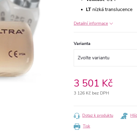
LT
nízká translucence
Detailní informace
Varianta
3 501 Kč
3 126 Kč bez DPH
Měrná
cena:
Dotaz k produktu
Hlí
Tisk