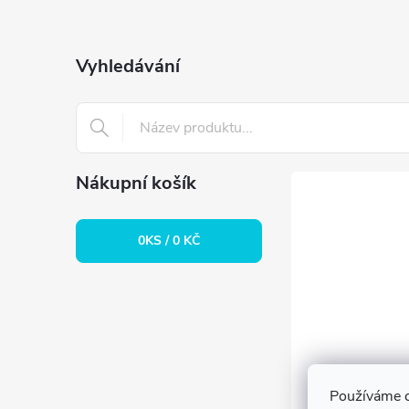
p
a
Vyhledávání
t
í
Nákupní košík
0
KS /
0 KČ
Používáme c