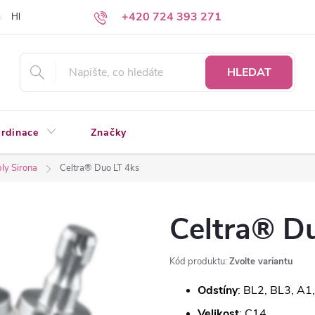
+420 724 393 271
Hledáte a nenacházíte?
Napište nám
HLEDAT
rdinace
Značky
ly Sirona
Celtra® Duo LT 4ks
Celtra® D
Kód produktu:
Zvolte variantu
Odstíny
: BL2, BL3, A1
Velikost
: C14