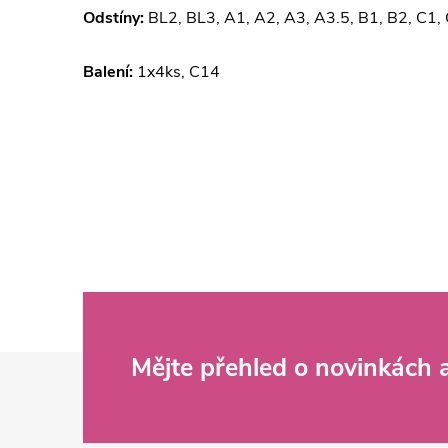
Odstíny:
BL2, BL3, A1, A2, A3, A3.5, B1, B2, C1,
Balení:
1x4ks, C14
Z
Mějte přehled o novinkách
á