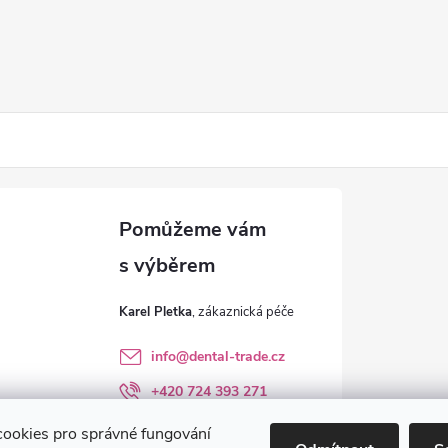
Karel Pletka
info
@
dental-trade.cz
+420 724 393 271
Sledujte nás na FB
ookies pro správné fungování