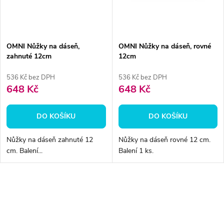
n
i
í
s
p
OMNI Nůžky na dáseň,
OMNI Nůžky na dáseň, rovné
zahnuté 12cm
12cm
p
r
536 Kč bez DPH
536 Kč bez DPH
r
648 Kč
648 Kč
o
o
DO KOŠÍKU
DO KOŠÍKU
d
d
Nůžky na dáseň zahnuté 12
Nůžky na dáseň rovné 12 cm.
u
cm. Balení...
Balení 1 ks.
u
k
k
O
t
v
t