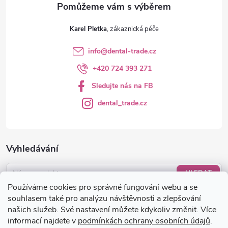
v
ý
Karel Pletka
p
info
@
dental-trade.cz
i
+420 724 393 271
s
Sledujte nás na FB
u
dental_trade.cz
Vyhledávání
HLEDAT
Používáme cookies pro správné fungování webu a se
Nákupní košík
souhlasem také pro analýzu návštěvnosti a zlepšování
našich služeb. Své nastavení můžete kdykoliv změnit. Více
informací najdete v
podmínkách ochrany osobních údajů
.
0
KS /
0 KČ