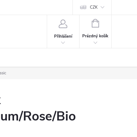
CZK
NÁKUPNÍ
KOŠÍK
Prázdný košík
Přihlášení
ssic
k
ium/Rose/Bio