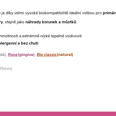
 je díky velmi vysoké biokompatibilitě ideální volbou pro
primárn
ry
, stejně jako
náhrady korunek a můstků
.
 hmotnosti a extrémně nízké tepelné vodivosti
lergenní a bez chuti
edá)
,
Rose
(gingiva)
,
Bio classic
(natural)
, 35mm)