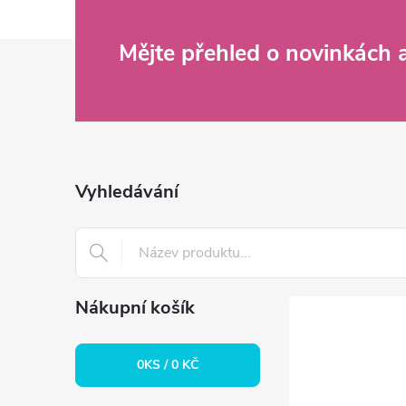
Z
Mějte přehled o novinkách
á
p
a
Vyhledávání
t
í
Nákupní košík
0
KS /
0 KČ