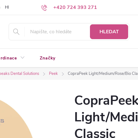
+420 724 393 271
Hledáte a nenacházíte?
Napište nám
HLEDAT
rdinace
Značky
eaks Dental Solutions
Peek
CopraPeek Light/Medium/Rose/Bio Cla
CopraPee
Light/Med
Classic