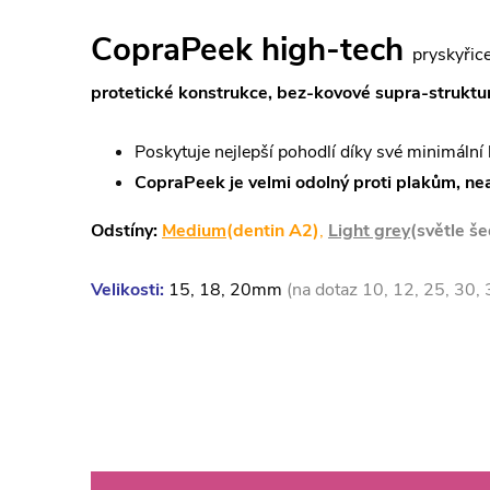
CopraPeek high-tech
pryskyřice
protetické konstrukce, bez-kovové supra-struktu
Poskytuje nejlepší pohodlí díky své minimální
CopraPeek je velmi odolný proti plakům, nea
Odstíny:
Medium
(dentin A2)
,
Light grey
(světle š
Velikosti:
15, 18, 20mm
(na dotaz 10, 12, 25, 30