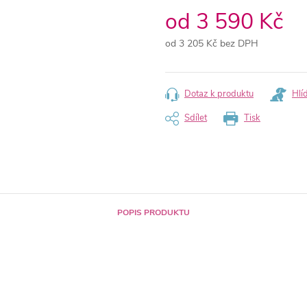
od
3 590 Kč
od
3 205 Kč
bez DPH
Měrná
cena:
Dotaz k produktu
Hlí
Sdílet
Tisk
POPIS PRODUKTU