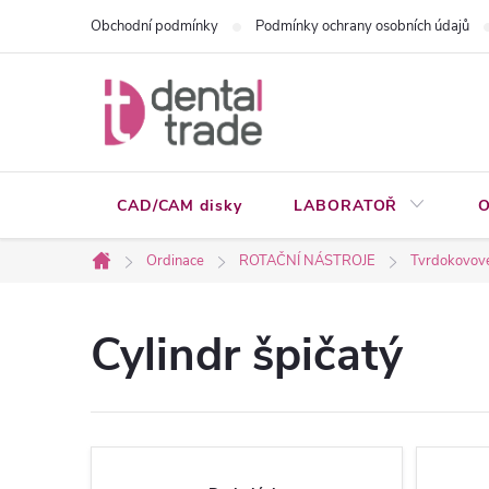
Přejít
Obchodní podmínky
Podmínky ochrany osobních údajů
na
obsah
CAD/CAM disky
LABORATOŘ
O
Ordinace
ROTAČNÍ NÁSTROJE
Tvrdokovové
Domů
Cylindr špičatý