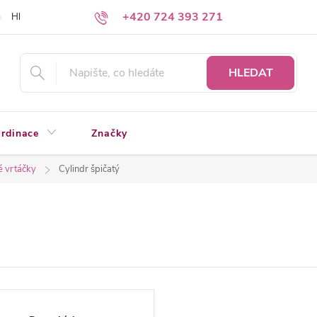
+420 724 393 271
Hledáte a nenacházíte?
Napište nám
HLEDAT
rdinace
Značky
 vrtáčky
Cylindr špičatý