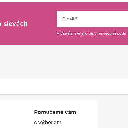
E-mail
a slevách
Vložením e-mailu beru na vědomí
podmí