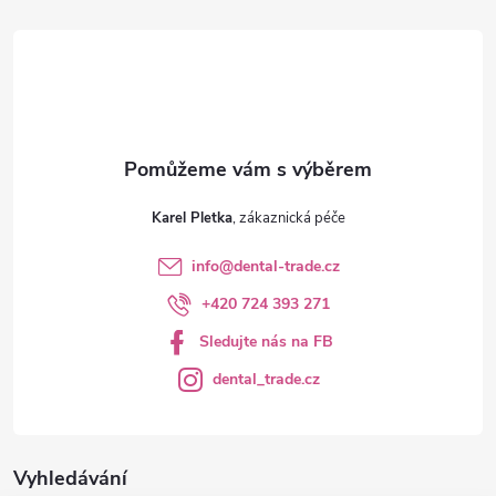
t
í
Karel Pletka
info
@
dental-trade.cz
+420 724 393 271
Sledujte nás na FB
dental_trade.cz
Vyhledávání