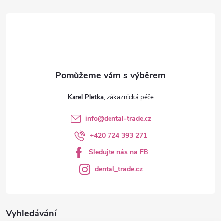
t
í
Karel Pletka
info
@
dental-trade.cz
+420 724 393 271
Sledujte nás na FB
dental_trade.cz
Vyhledávání