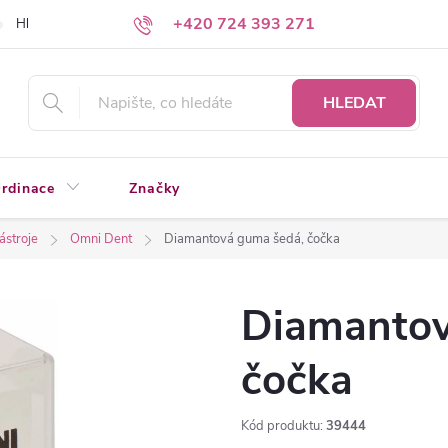
+420 724 393 271
Hledáte a nenacházíte?
Napište nám
HLEDAT
rdinace
Značky
nástroje
Omni Dent
Diamantová guma šedá, čočka
Diamantov
čočka
Kód produktu:
39444