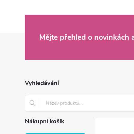
Z
Mějte přehled o novinkách
á
p
a
Vyhledávání
t
í
Nákupní košík