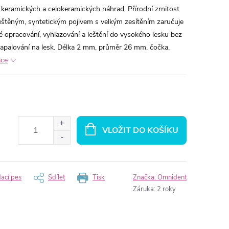
 keramických a celokeramických náhrad. Přírodní zrnitost
uštěným, syntetickým pojivem s velkým zesítěním zaručuje
 opracování, vyhlazování a leštění do vysokého lesku bez
napalování na lesk. Délka 2 mm, průměr 26 mm, čočka,
ace
VLOŽIT DO KOŠÍKU
dací pes
Sdílet
Tisk
Značka:
Omnident
Záruka
:
2 roky