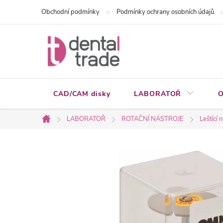
Přejít
Obchodní podmínky
Podmínky ochrany osobních údajů
na
obsah
CAD/CAM disky
LABORATOŘ
O
LABORATOŘ
ROTAČNÍ NÁSTROJE
Leštící 
Domů