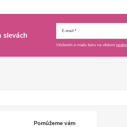
E-mail
a slevách
Vložením e-mailu beru na vědomí
podmí