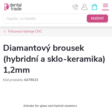
Přejít
NÁKUPNÍ
KOŠÍK
na
obsah
HLEDAT
Frézovací nástroje CNC
Diamantový brousek
(hybridní a sklo-keramika)
1,2mm
Kód produktu:
6478023