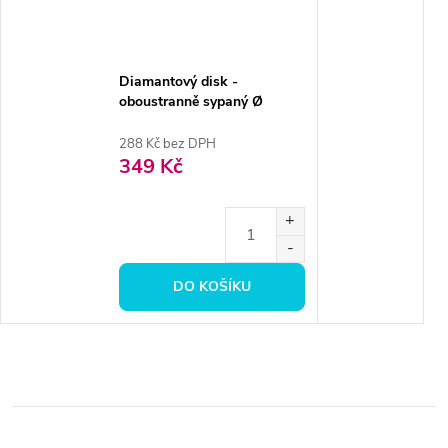
Diamantový disk -
oboustranně sypaný Ø
2,2cm, normal
288 Kč bez DPH
349 Kč
DO KOŠÍKU