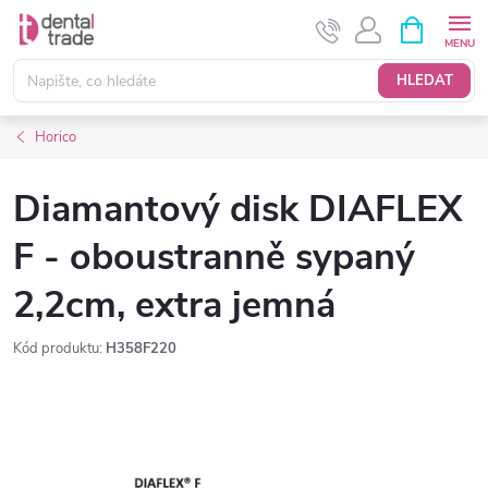
Přejít
NÁKUPNÍ
KOŠÍK
na
obsah
HLEDAT
Horico
Diamantový disk DIAFLEX
F - oboustranně sypaný
2,2cm, extra jemná
Kód produktu:
H358F220