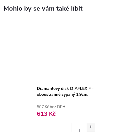
Diamantový disk DIAFLEX F -
oboustranně sypaný 1,9cm,
extra jemná
507 Kč bez DPH
613 Kč