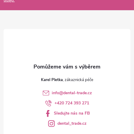
údajů.
a
t
í
Karel Pletka
info
@
dental-trade.cz
+420 724 393 271
Sledujte nás na FB
dental_trade.cz