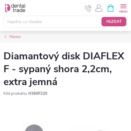
Přejít
NÁKUPNÍ
KOŠÍK
na
obsah
HLEDAT
Horico
Diamantový disk DIAFLEX
F - sypaný shora 2,2cm,
extra jemná
Kód produktu:
H360F220