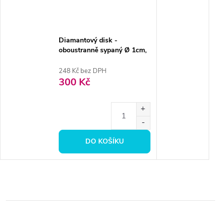
Diamantový disk -
oboustranně sypaný Ø 1cm,
extra jemná
248 Kč bez DPH
300 Kč
DO KOŠÍKU