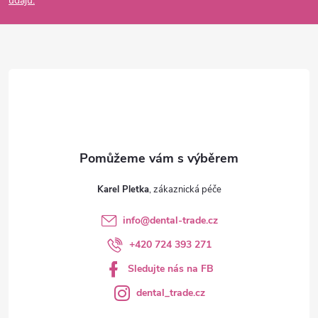
údajů.
a
t
í
Karel Pletka
info
@
dental-trade.cz
+420 724 393 271
Sledujte nás na FB
dental_trade.cz