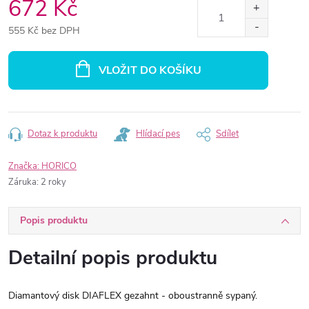
672 Kč
555 Kč bez DPH
Měrná
cena:
VLOŽIT DO KOŠÍKU
Dotaz k produktu
Hlídací pes
Sdílet
Značka:
HORICO
Záruka
:
2 roky
Popis produktu
Detailní popis produktu
Diamantový disk DIAFLEX gezahnt - oboustranně sypaný.