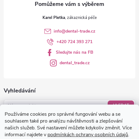
Karel Pletka
info
@
dental-trade.cz
+420 724 393 271
Sledujte nás na FB
dental_trade.cz
Vyhledávání
HLEDAT
Používáme cookies pro správné fungování webu a se
Nákupní košík
souhlasem také pro analýzu návštěvnosti a zlepšování
našich služeb. Své nastavení můžete kdykoliv změnit. Více
informací najdete v
podmínkách ochrany osobních údajů
.
0
KS /
0 KČ