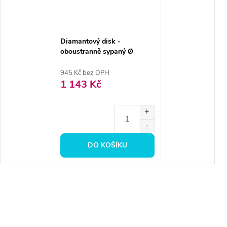
Diamantový disk -
oboustranně sypaný Ø
3,8cm, jemná
945 Kč bez DPH
1 143 Kč
DO KOŠÍKU