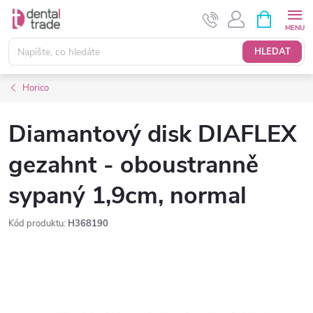
Přejít
NÁKUPNÍ
KOŠÍK
na
obsah
HLEDAT
Horico
Diamantový disk DIAFLEX
gezahnt - oboustranně
sypaný 1,9cm, normal
Kód produktu:
H368190