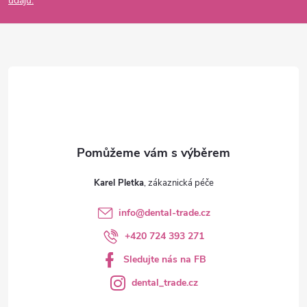
údajů.
a
t
í
Karel Pletka
info
@
dental-trade.cz
+420 724 393 271
Sledujte nás na FB
dental_trade.cz