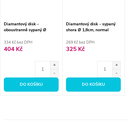
Diamantový disk -
Diamantový disk - sypaný
oboustranně sypaný Ø
shora Ø 1,8cm, normal
1,9cm, extra jemná
334 Kč bez DPH
269 Kč bez DPH
404 Kč
325 Kč
DO KOŠÍKU
DO KOŠÍKU