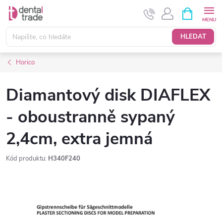
Přejít
NÁKUPNÍ
KOŠÍK
na
obsah
HLEDAT
Horico
Diamantový disk DIAFLEX
- oboustranně sypaný
2,4cm, extra jemná
Kód produktu:
H340F240