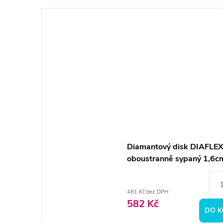
Diamantový disk DIAFLEX
oboustranně sypaný 1,6c
normal
481 Kč bez DPH
582 Kč
DO K