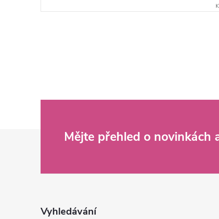
K
Z
Mějte přehled o novinkách
á
p
a
Vyhledávání