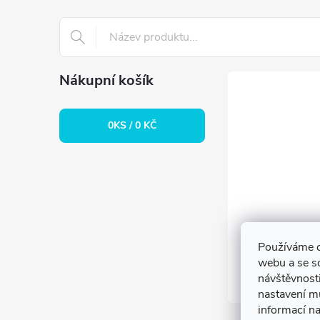
t
í
Nákupní košík
0
KS /
0 KČ
Používáme c
webu a se s
návštěvnosti
nastavení m
informací n