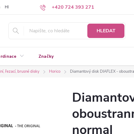
+420 724 393 271
Hledáte a nenacházíte?
Napište nám
HLEDAT
rdinace
Značky
í, řezací, brusné disky
Horico
Diamantový disk DIAFLEX - oboustr
Diamantov
oboustran
normal