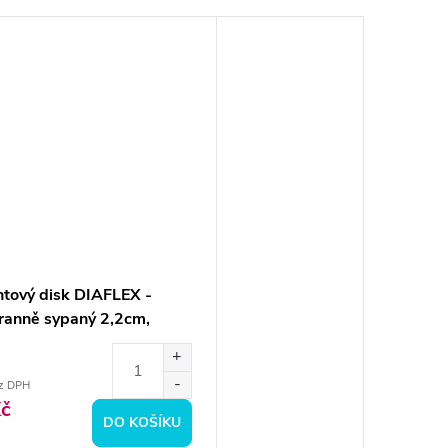
tový disk DIAFLEX -
ranně sypaný 2,2cm,
z DPH
č
DO KOŠÍKU