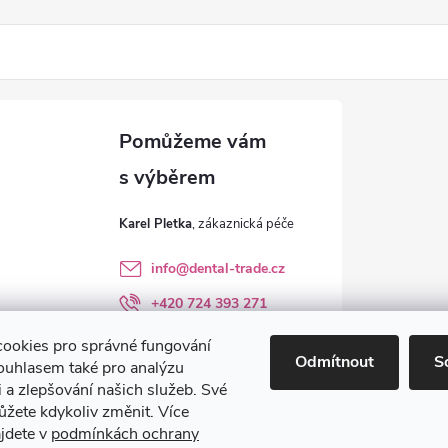
Karel Pletka
info
@
dental-trade.cz
+420 724 393 271
Sledujte nás na FB
ookies pro správné fungování
Odmítnout
S
ouhlasem také pro analýzu
dental_trade.cz
 a zlepšování našich služeb. Své
ůžete kdykoliv změnit. Více
ajdete v
podmínkách ochrany