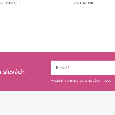
ód:
H345160
Kód:
H345190
E-mail
a slevách
Vložením e-mailu beru na vědomí
podmí