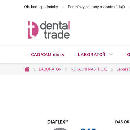
Přejít
Obchodní podmínky
Podmínky ochrany osobních údajů
na
obsah
CAD/CAM disky
LABORATOŘ
O
LABORATOŘ
ROTAČNÍ NÁSTROJE
Separačn
Domů