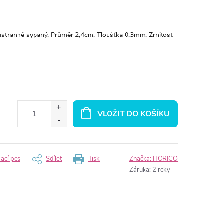
stranně sypaný. Průměr 2,4cm. Tloušťka 0,3mm. Zrnitost
VLOŽIT DO KOŠÍKU
dací pes
Sdílet
Tisk
Značka:
HORICO
Záruka
:
2 roky