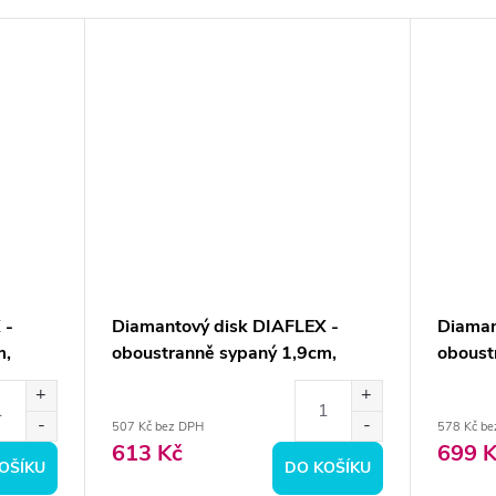
 -
Diamantový disk DIAFLEX -
Diaman
m,
oboustranně sypaný 1,9cm,
oboust
normal
normal
507 Kč bez DPH
578 Kč be
613 Kč
699 K
OŠÍKU
DO KOŠÍKU