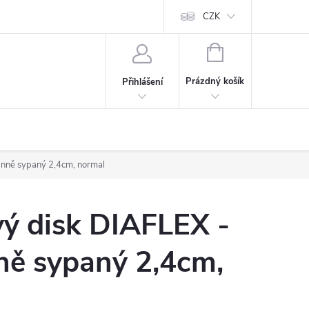
CZK
NÁKUPNÍ
KOŠÍK
Prázdný košík
Přihlášení
anně sypaný 2,4cm, normal
ý disk DIAFLEX -
ně sypaný 2,4cm,