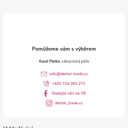
t
í
Karel Pletka
info
@
dental-trade.cz
+420 724 393 271
Sledujte nás na FB
dental_trade.cz