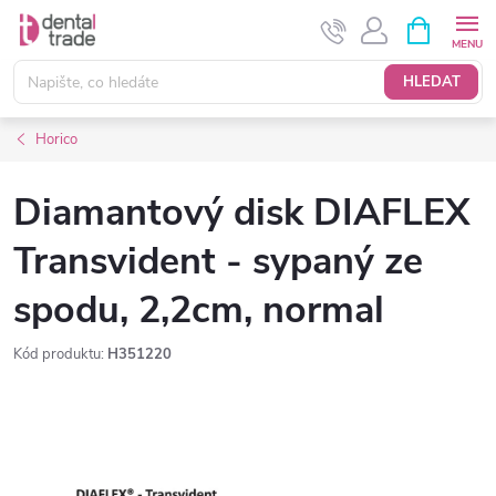
Přejít
NÁKUPNÍ
KOŠÍK
na
obsah
HLEDAT
Horico
Diamantový disk DIAFLEX
Transvident - sypaný ze
spodu, 2,2cm, normal
Kód produktu:
H351220