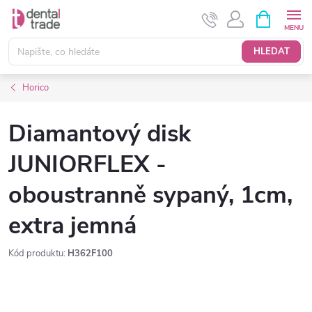
Přejít
NÁKUPNÍ
KOŠÍK
na
obsah
HLEDAT
Horico
Diamantový disk
JUNIORFLEX -
oboustranně sypaný, 1cm,
extra jemná
Kód produktu:
H362F100