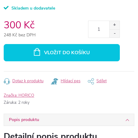
Skladem u dodavatele
300 Kč
248 Kč bez DPH
Měrná
cena:
VLOŽIT DO KOŠÍKU
Dotaz k produktu
Hlídací pes
Sdílet
Značka:
HORICO
Záruka
:
2 roky
Popis produktu
Detailní popis produktu