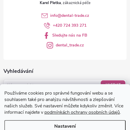
Karel Pletka
info
@
dental-trade.cz
+420 724 393 271
Sledujte nás na FB
dental_trade.cz
Vyhledávání
HLEDAT
Používáme cookies pro správné fungování webu a se
Nákupní košík
souhlasem také pro analýzu návštěvnosti a zlepšování
našich služeb. Své nastavení můžete kdykoliv změnit. Více
informací najdete v
podmínkách ochrany osobních údajů
.
0
KS /
0 KČ
Nastavení