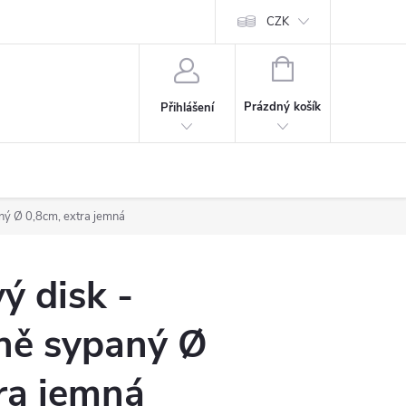
CZK
NÁKUPNÍ
KOŠÍK
Prázdný košík
Přihlášení
ný Ø 0,8cm, extra jemná
ý disk -
ně sypaný Ø
ra jemná