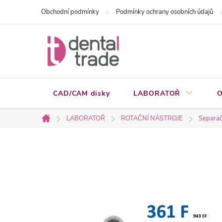
Přejít
Obchodní podmínky
Podmínky ochrany osobních údajů
na
obsah
CAD/CAM disky
LABORATOŘ
O
LABORATOŘ
ROTAČNÍ NÁSTROJE
Separačn
Domů