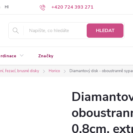
+420 724 393 271
Hledáte a nenacházíte?
Napište nám
HLEDAT
rdinace
Značky
í, řezací, brusné disky
Horico
Diamantový disk - oboustranně sypa
Diamantov
oboustran
0,8cm, ext