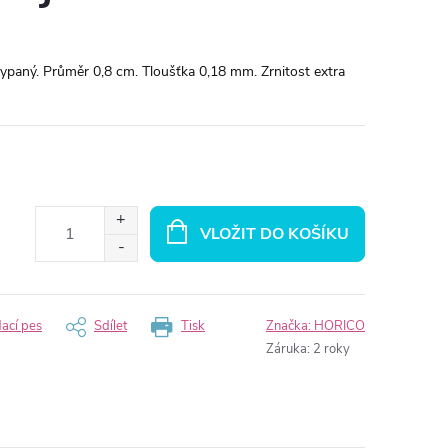
ypaný. Průměr 0,8 cm. Tloušťka 0,18 mm. Zrnitost extra
VLOŽIT DO KOŠÍKU
dací pes
Sdílet
Tisk
Značka:
HORICO
Záruka
:
2 roky