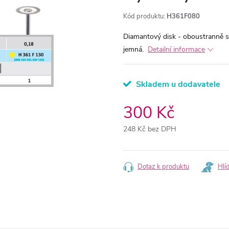
Kód produktu:
H361F080
Diamantový disk - oboustranně s
jemná.
Detailní informace
Skladem u dodavatele
300 Kč
248 Kč bez DPH
Měrná
cena:
Dotaz k produktu
Hlí