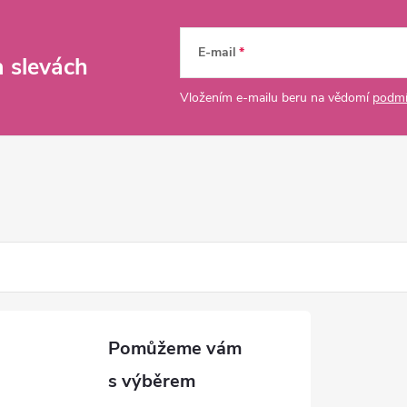
E-mail
a slevách
Vložením e-mailu beru na vědomí
podmí