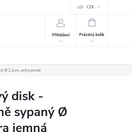
CZK
NÁKUPNÍ
KOŠÍK
Prázdný košík
Přihlášení
ný Ø 2,2cm, extra jemná
ý disk -
ně sypaný Ø
ra jemná