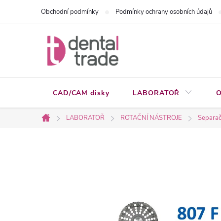
Přejít
Obchodní podmínky
Podmínky ochrany osobních údajů
na
obsah
CAD/CAM disky
LABORATOŘ
O
LABORATOŘ
ROTAČNÍ NÁSTROJE
Separačn
Domů