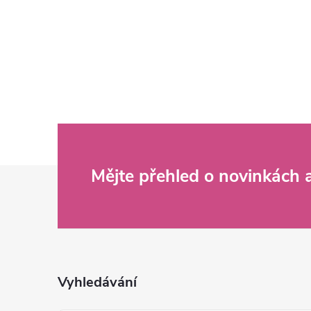
Z
Mějte přehled o novinkách
á
p
a
Vyhledávání