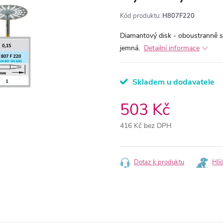
Kód produktu:
H807F220
Diamantový disk - oboustranně s
jemná.
Detailní informace
Skladem u dodavatele
503 Kč
416 Kč bez DPH
Měrná
cena:
Dotaz k produktu
Hlí