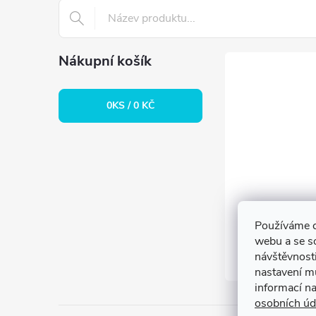
t
í
Nákupní košík
0
KS /
0 KČ
Používáme c
webu a se s
návštěvnosti
nastavení m
informací n
osobních úd