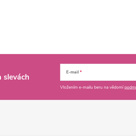
E-mail
a slevách
Vložením e-mailu beru na vědomí
podmí