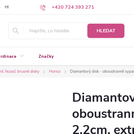
+420 724 393 271
Hledáte a nenacházíte?
Napište nám
HLEDAT
rdinace
Značky
í, řezací, brusné disky
Horico
Diamantový disk - oboustranně sypa
Diamantov
oboustran
2,2cm, ext