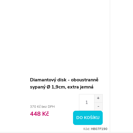
Diamantový disk - oboustranně
sypaný Ø 1,9cm, extra jemná
370 Kč bez DPH
448 Kč
DO KOŠÍKU
Kód:
H807F190