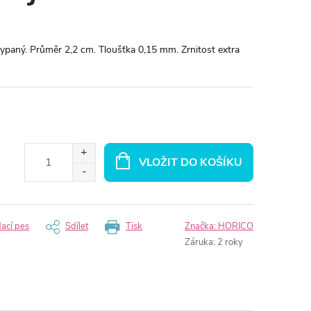
ypaný. Průměr 2,2 cm. Tloušťka 0,15 mm. Zrnitost extra
VLOŽIT DO KOŠÍKU
dací pes
Sdílet
Tisk
Značka:
HORICO
Záruka
:
2 roky