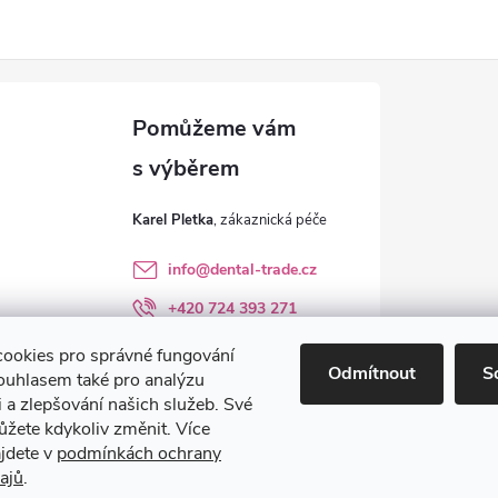
Karel Pletka
info
@
dental-trade.cz
+420 724 393 271
Sledujte nás na FB
ookies pro správné fungování
Odmítnout
S
ouhlasem také pro analýzu
dental_trade.cz
 a zlepšování našich služeb. Své
ůžete kdykoliv změnit. Více
ajdete v
podmínkách ochrany
ajů
.