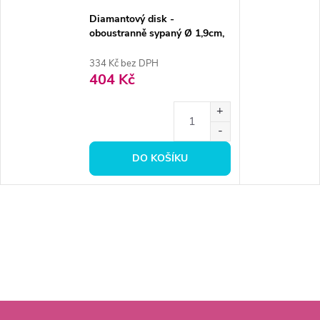
Diamantový disk -
oboustranně sypaný Ø 1,9cm,
extra jemná
334 Kč bez DPH
404 Kč
DO KOŠÍKU