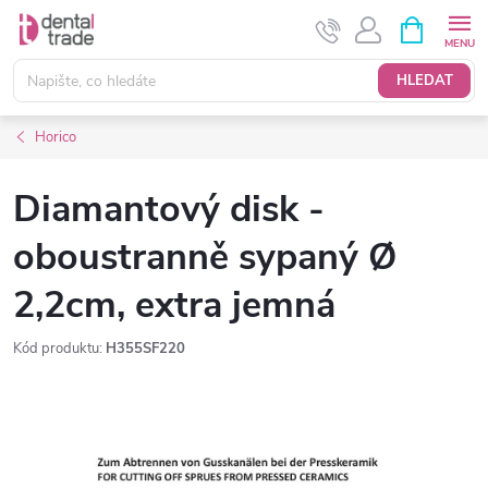
Přejít
NÁKUPNÍ
KOŠÍK
na
obsah
HLEDAT
Horico
Diamantový disk -
oboustranně sypaný Ø
2,2cm, extra jemná
Kód produktu:
H355SF220