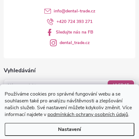
info
@
dental-trade.cz
+420 724 393 271
Sledujte nás na FB
dental_trade.cz
Vyhledávání
HLEDAT
Používáme cookies pro správné fungování webu a se
Nákupní košík
souhlasem také pro analýzu návštěvnosti a zlepšování
našich služeb. Své nastavení můžete kdykoliv změnit. Více
informací najdete v
podmínkách ochrany osobních údajů
.
0
KS /
0 KČ
Nastavení
Copyright 2026
dental-trade.cz
. Všechna práva vyhrazena.
Upravit